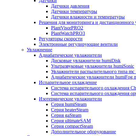
Датчики
Датчики давления
Датчики температуры
Датчики влажности и температуры
Решения для мониторинга и дистанционного 
PlantVisorPRO2
PlantWatchPRO3
Регуляторы скорости
Электронные регулирующие вентили
Увлажнение
Адиабатические увлажнители
Дисковые увлажнители humiDisk
Ультразвуковые увлажнители humiSonic
Увлажнители распылительного типа mc 
Адиабатические увлажнители humiFog m
Испарительное охлаждение
Система испарительного охлаждения Chi
Система испарительного охлаждения opt
Изотермические увлажнители
Серия humiSteam
Серия heaterSteam
Серия gaSteam
Серия ultimateSAM
Серия compactSteam
Дополнительное оборудование