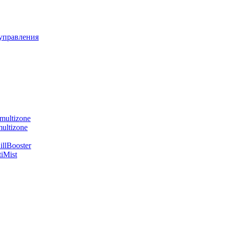
управления
multizone
ultizone
llBooster
iMist