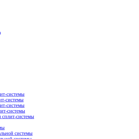
)
лит-системы
ит-системы
лит-системы
лит-системы
и сплит-системы
мы
альной системы
альной системы