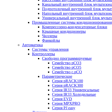
Канальный внутренний блок мультизон
Подпотолочный внутренний блок мульт
Напольный внутренний блок мультизон
Универсальный внутренний блок мульт
Промышленные системы кондиционирования
Компрессорно-конденсаторные блоки
Крышные кондиционеры
Чиллеры
Фанкойлы
Автоматика
Системы управления
Контроллеры
Свободно программируемые
Семейство pCO3
Семейство pCO5
Семейство c.pCO
Параметрические
Серия pRACK100
Серия pRACK300
Серия IR33 Универсальные
Серия IR33 Холодильные
Серия EVD
Серия MPXPRO
Серия PJ easy