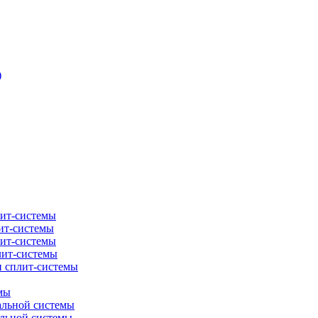
)
лит-системы
ит-системы
лит-системы
лит-системы
и сплит-системы
мы
альной системы
альной системы