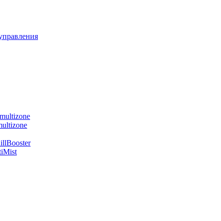
управления
multizone
ultizone
llBooster
iMist