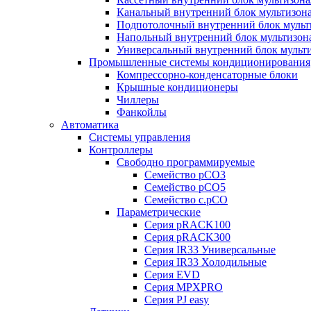
Канальный внутренний блок мультизон
Подпотолочный внутренний блок мульт
Напольный внутренний блок мультизон
Универсальный внутренний блок мульт
Промышленные системы кондиционирования
Компрессорно-конденсаторные блоки
Крышные кондиционеры
Чиллеры
Фанкойлы
Автоматика
Системы управления
Контроллеры
Свободно программируемые
Семейство pCO3
Семейство pCO5
Семейство c.pCO
Параметрические
Серия pRACK100
Серия pRACK300
Серия IR33 Универсальные
Серия IR33 Холодильные
Серия EVD
Серия MPXPRO
Серия PJ easy