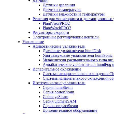
Датчики
Датчики давления
Датчики температуры
Датчики влажности и температуры
Решения для мониторинга и дистанционного 
PlantVisorPRO2
PlantWatchPRO3
Регуляторы скорости
Электронные регулирующие вентили
Увлажнение
Адиабатические увлажнители
Дисковые увлажнители humiDisk
Ультразвуковые увлажнители humiSonic
Увлажнители распылительного типа mc 
Адиабатические увлажнители humiFog m
Испарительное охлаждение
Система испарительного охлаждения Chi
Система испарительного охлаждения opt
Изотермические увлажнители
Серия humiSteam
Серия heaterSteam
Серия gaSteam
Серия ultimateSAM
Серия compactSteam
Дополнительное оборудование