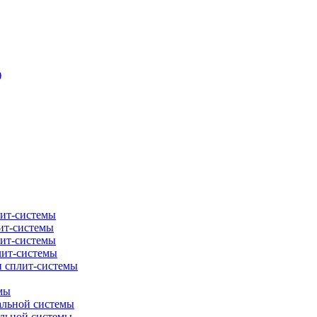
)
лит-системы
ит-системы
лит-системы
лит-системы
и сплит-системы
мы
альной системы
альной системы