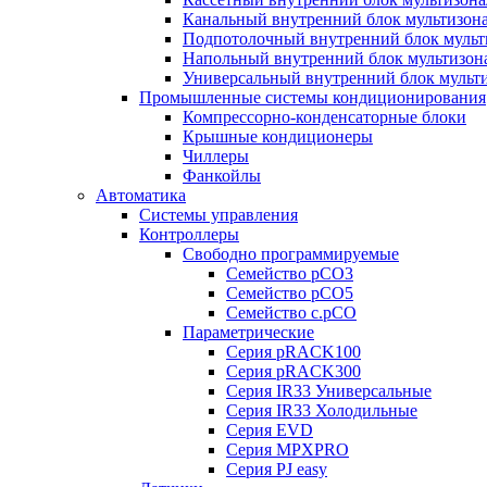
Канальный внутренний блок мультизон
Подпотолочный внутренний блок мульт
Напольный внутренний блок мультизон
Универсальный внутренний блок мульт
Промышленные системы кондиционирования
Компрессорно-конденсаторные блоки
Крышные кондиционеры
Чиллеры
Фанкойлы
Автоматика
Системы управления
Контроллеры
Свободно программируемые
Семейство pCO3
Семейство pCO5
Семейство c.pCO
Параметрические
Серия pRACK100
Серия pRACK300
Серия IR33 Универсальные
Серия IR33 Холодильные
Серия EVD
Серия MPXPRO
Серия PJ easy