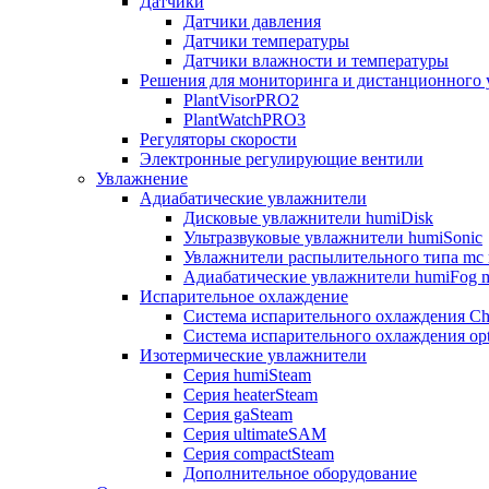
Датчики
Датчики давления
Датчики температуры
Датчики влажности и температуры
Решения для мониторинга и дистанционного 
PlantVisorPRO2
PlantWatchPRO3
Регуляторы скорости
Электронные регулирующие вентили
Увлажнение
Адиабатические увлажнители
Дисковые увлажнители humiDisk
Ультразвуковые увлажнители humiSonic
Увлажнители распылительного типа mc 
Адиабатические увлажнители humiFog m
Испарительное охлаждение
Система испарительного охлаждения Chi
Система испарительного охлаждения opt
Изотермические увлажнители
Серия humiSteam
Серия heaterSteam
Серия gaSteam
Серия ultimateSAM
Серия compactSteam
Дополнительное оборудование