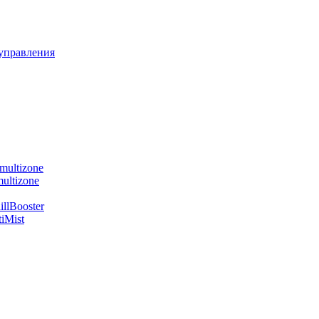
управления
multizone
ultizone
llBooster
iMist