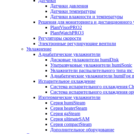
Датчики
Датчики давления
Датчики температуры
Датчики влажности и температуры
Решения для мониторинга и дистанционного 
PlantVisorPRO2
PlantWatchPRO3
Регуляторы скорости
Электронные регулирующие вентили
Увлажнение
Адиабатические увлажнители
Дисковые увлажнители humiDisk
Ультразвуковые увлажнители humiSonic
Увлажнители распылительного типа mc 
Адиабатические увлажнители humiFog m
Испарительное охлаждение
Система испарительного охлаждения Chi
Система испарительного охлаждения opt
Изотермические увлажнители
Серия humiSteam
Серия heaterSteam
Серия gaSteam
Серия ultimateSAM
Серия compactSteam
Дополнительное оборудование