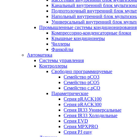
Канальный внутренний блок мультизон
Подпотолочный внутренний блок мульт
Напольный внутренний блок мультизон
Универсальный внутренний блок мульт
Промышленные системы кондиционирования
Компрессорно-конденсаторные блоки
Крышные кондиционеры
Чиллеры
Фанкойлы
Автоматика
Системы управления
Контроллеры
Свободно программируемые
Семейство pCO3
Семейство pCO5
Семейство c.pCO
Параметрические
Серия pRACK100
Серия pRACK300
Серия IR33 Универсальные
Серия IR33 Холодильные
Серия EVD
Серия MPXPRO
Серия PJ easy