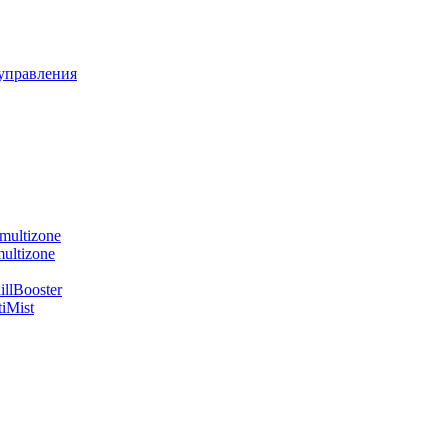
управления
multizone
ultizone
llBooster
iMist