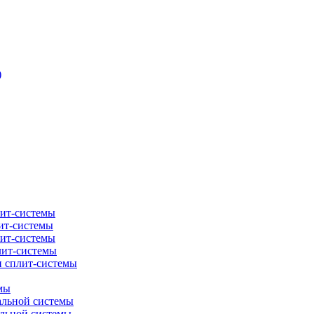
)
лит-системы
ит-системы
лит-системы
лит-системы
и сплит-системы
мы
альной системы
альной системы