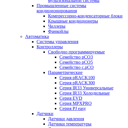
мультизональной системы
Промышленные системы
кондиционирования
Компрессорно-конденсаторные блоки
Крышные кондиционеры
Чиллеры
Фанкойлы
Автоматика
Системы управления
Контроллеры
Свободно программируемые
Семейство pCO3
Семейство pCO5
Семейство c.pCO
Параметрические
Серия pRACK100
Серия pRACK300
Серия IR33 Универсальные
Серия IR33 Холодильные
Серия EVD
Серия MPXPRO
Серия PJ easy
Датчики
Датчики давления
Датчики температуры