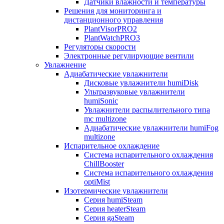
Датчики влажности и температуры
Решения для мониторинга и
дистанционного управления
PlantVisorPRO2
PlantWatchPRO3
Регуляторы скорости
Электронные регулирующие вентили
Увлажнение
Адиабатические увлажнители
Дисковые увлажнители humiDisk
Ультразвуковые увлажнители
humiSonic
Увлажнители распылительного типа
mc multizone
Адиабатические увлажнители humiFog
multizone
Испарительное охлаждение
Система испарительного охлаждения
ChillBooster
Система испарительного охлаждения
optiMist
Изотермические увлажнители
Серия humiSteam
Серия heaterSteam
Серия gaSteam