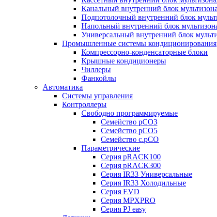
Канальный внутренний блок мультизон
Подпотолочный внутренний блок мульт
Напольный внутренний блок мультизон
Универсальный внутренний блок мульт
Промышленные системы кондиционирования
Компрессорно-конденсаторные блоки
Крышные кондиционеры
Чиллеры
Фанкойлы
Автоматика
Системы управления
Контроллеры
Свободно программируемые
Семейство pCO3
Семейство pCO5
Семейство c.pCO
Параметрические
Серия pRACK100
Серия pRACK300
Серия IR33 Универсальные
Серия IR33 Холодильные
Серия EVD
Серия MPXPRO
Серия PJ easy