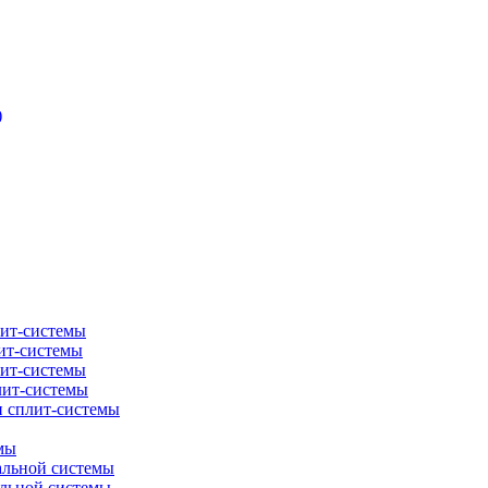
)
лит-системы
ит-системы
лит-системы
лит-системы
и сплит-системы
мы
альной системы
альной системы