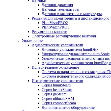
Датчики
Датчики давления
Датчики температуры
Датчики влажности и температуры
Решения для мониторинга и дистанционного 
PlantVisorPRO2
PlantWatchPRO3
Регуляторы скорости
Электронные регулирующие вентили
Увлажнение
Адиабатические увлажнители
Дисковые увлажнители humiDisk
Ультразвуковые увлажнители humiSonic
Увлажнители распылительного типа mc 
Адиабатические увлажнители humiFog m
Испарительное охлаждение
Система испарительного охлаждения Chi
Система испарительного охлаждения opt
Изотермические увлажнители
Серия humiSteam
Серия heaterSteam
Серия gaSteam
Серия ultimateSAM
Серия compactSteam
Дополнительное оборудование