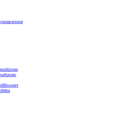
управления
multizone
ultizone
llBooster
iMist