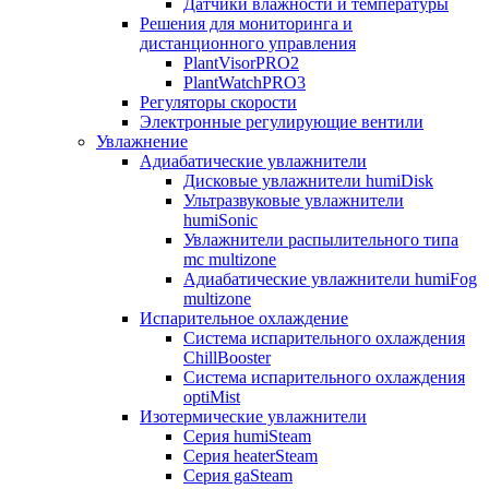
Датчики влажности и температуры
Решения для мониторинга и
дистанционного управления
PlantVisorPRO2
PlantWatchPRO3
Регуляторы скорости
Электронные регулирующие вентили
Увлажнение
Адиабатические увлажнители
Дисковые увлажнители humiDisk
Ультразвуковые увлажнители
humiSonic
Увлажнители распылительного типа
mc multizone
Адиабатические увлажнители humiFog
multizone
Испарительное охлаждение
Система испарительного охлаждения
ChillBooster
Система испарительного охлаждения
optiMist
Изотермические увлажнители
Серия humiSteam
Серия heaterSteam
Серия gaSteam