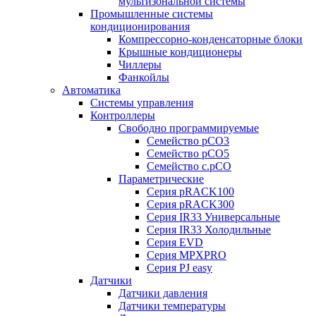
мультизональной системы
Промышленные системы
кондиционирования
Компрессорно-конденсаторные блоки
Крышные кондиционеры
Чиллеры
Фанкойлы
Автоматика
Системы управления
Контроллеры
Свободно программируемые
Семейство pCO3
Семейство pCO5
Семейство c.pCO
Параметрические
Серия pRACK100
Серия pRACK300
Серия IR33 Универсальные
Серия IR33 Холодильные
Серия EVD
Серия MPXPRO
Серия PJ easy
Датчики
Датчики давления
Датчики температуры