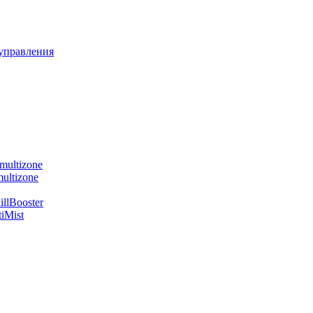
управления
multizone
ultizone
llBooster
iMist