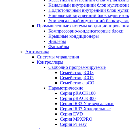
Канальный внутренний блок мультизон
Подпотолочный внутренний блок мульт
Напольный внутренний блок мультизон
Универсальный внутренний блок мульт
Промышленные системы кондиционирования
Компрессорно-конденсаторные блоки
Крышные кондиционеры
Чиллеры
Фанкойлы
Автоматика
Системы управления
Контроллеры
Свободно программируемые
Семейство pCO3
Семейство pCO5
Семейство c.pCO
Параметрические
Серия pRACK100
Серия pRACK300
Серия IR33 Универсальные
Серия IR33 Холодильные
Серия EVD
Серия MPXPRO
Серия PJ easy