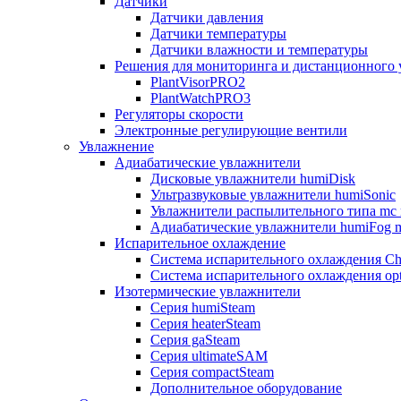
Датчики
Датчики давления
Датчики температуры
Датчики влажности и температуры
Решения для мониторинга и дистанционного 
PlantVisorPRO2
PlantWatchPRO3
Регуляторы скорости
Электронные регулирующие вентили
Увлажнение
Адиабатические увлажнители
Дисковые увлажнители humiDisk
Ультразвуковые увлажнители humiSonic
Увлажнители распылительного типа mc 
Адиабатические увлажнители humiFog m
Испарительное охлаждение
Система испарительного охлаждения Chi
Система испарительного охлаждения opt
Изотермические увлажнители
Серия humiSteam
Серия heaterSteam
Серия gaSteam
Серия ultimateSAM
Серия compactSteam
Дополнительное оборудование