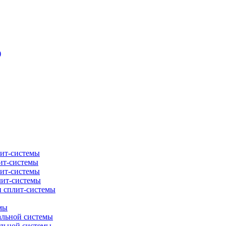
)
лит-системы
ит-системы
лит-системы
лит-системы
и сплит-системы
мы
альной системы
альной системы