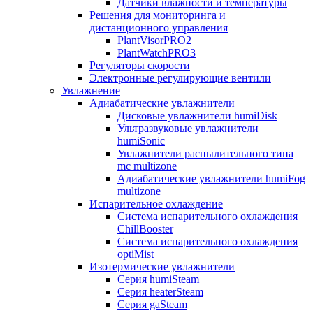
Датчики влажности и температуры
Решения для мониторинга и
дистанционного управления
PlantVisorPRO2
PlantWatchPRO3
Регуляторы скорости
Электронные регулирующие вентили
Увлажнение
Адиабатические увлажнители
Дисковые увлажнители humiDisk
Ультразвуковые увлажнители
humiSonic
Увлажнители распылительного типа
mc multizone
Адиабатические увлажнители humiFog
multizone
Испарительное охлаждение
Система испарительного охлаждения
ChillBooster
Система испарительного охлаждения
optiMist
Изотермические увлажнители
Серия humiSteam
Серия heaterSteam
Серия gaSteam