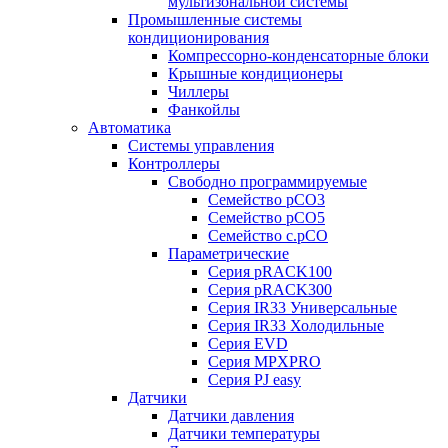
мультизональной системы
Промышленные системы
кондиционирования
Компрессорно-конденсаторные блоки
Крышные кондиционеры
Чиллеры
Фанкойлы
Автоматика
Системы управления
Контроллеры
Свободно программируемые
Семейство pCO3
Семейство pCO5
Семейство c.pCO
Параметрические
Серия pRACK100
Серия pRACK300
Серия IR33 Универсальные
Серия IR33 Холодильные
Серия EVD
Серия MPXPRO
Серия PJ easy
Датчики
Датчики давления
Датчики температуры