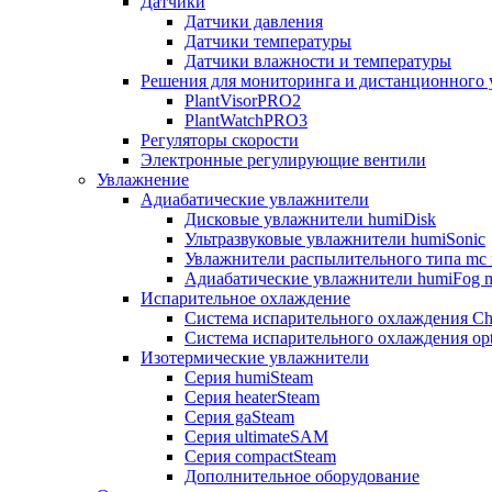
Датчики
Датчики давления
Датчики температуры
Датчики влажности и температуры
Решения для мониторинга и дистанционного 
PlantVisorPRO2
PlantWatchPRO3
Регуляторы скорости
Электронные регулирующие вентили
Увлажнение
Адиабатические увлажнители
Дисковые увлажнители humiDisk
Ультразвуковые увлажнители humiSonic
Увлажнители распылительного типа mc 
Адиабатические увлажнители humiFog m
Испарительное охлаждение
Система испарительного охлаждения Chi
Система испарительного охлаждения opt
Изотермические увлажнители
Серия humiSteam
Серия heaterSteam
Серия gaSteam
Серия ultimateSAM
Серия compactSteam
Дополнительное оборудование