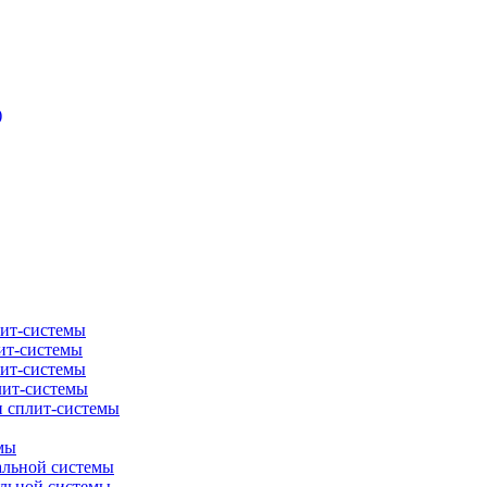
)
лит-системы
ит-системы
лит-системы
лит-системы
и сплит-системы
мы
альной системы
альной системы