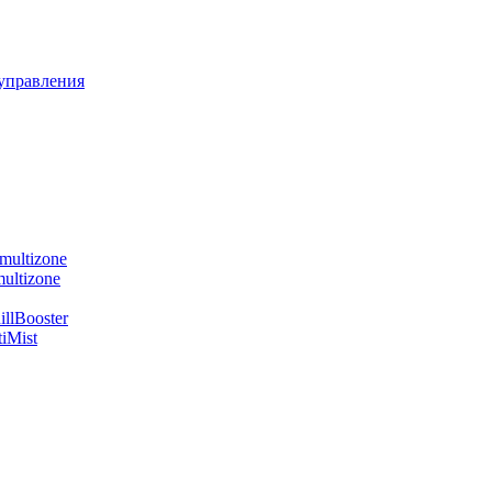
управления
multizone
ultizone
llBooster
iMist