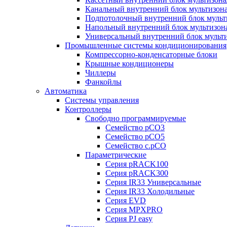
Канальный внутренний блок мультизон
Подпотолочный внутренний блок мульт
Напольный внутренний блок мультизон
Универсальный внутренний блок мульт
Промышленные системы кондиционирования
Компрессорно-конденсаторные блоки
Крышные кондиционеры
Чиллеры
Фанкойлы
Автоматика
Системы управления
Контроллеры
Свободно программируемые
Семейство pCO3
Семейство pCO5
Семейство c.pCO
Параметрические
Серия pRACK100
Серия pRACK300
Серия IR33 Универсальные
Серия IR33 Холодильные
Серия EVD
Серия MPXPRO
Серия PJ easy