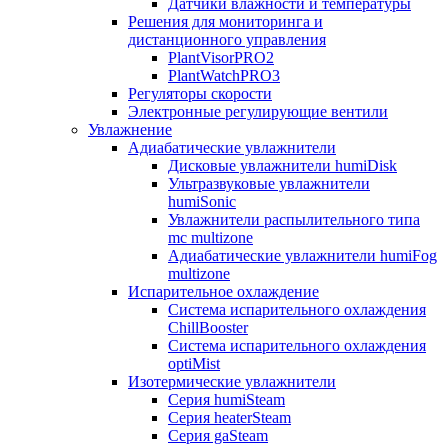
Датчики влажности и температуры
Решения для мониторинга и
дистанционного управления
PlantVisorPRO2
PlantWatchPRO3
Регуляторы скорости
Электронные регулирующие вентили
Увлажнение
Адиабатические увлажнители
Дисковые увлажнители humiDisk
Ультразвуковые увлажнители
humiSonic
Увлажнители распылительного типа
mc multizone
Адиабатические увлажнители humiFog
multizone
Испарительное охлаждение
Система испарительного охлаждения
ChillBooster
Система испарительного охлаждения
optiMist
Изотермические увлажнители
Серия humiSteam
Серия heaterSteam
Серия gaSteam