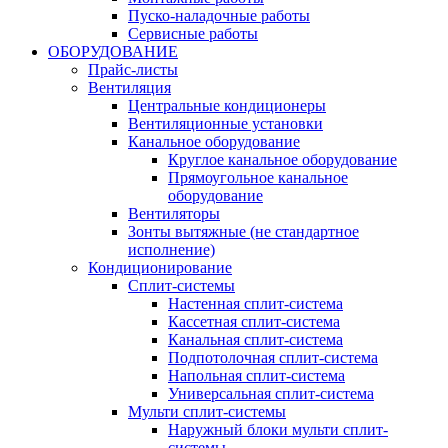
Пуско-наладочные работы
Сервисные работы
ОБОРУДОВАНИЕ
Прайс-листы
Вентиляция
Центральные кондиционеры
Вентиляционные установки
Канальное оборудование
Круглое канальное оборудование
Прямоугольное канальное
оборудование
Вентиляторы
Зонты вытяжные (не стандартное
исполнение)
Кондиционирование
Сплит-системы
Настенная сплит-система
Кассетная сплит-система
Канальная сплит-система
Подпотолочная сплит-система
Напольная сплит-система
Универсальная сплит-система
Мульти сплит-системы
Наружный блоки мульти сплит-
системы