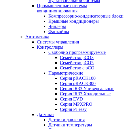
мультизональной системы
Промышленные системы
кондиционирования
Компрессорно-конденсаторные блоки
Крышные кондиционеры
Чиллеры
Фанкойлы
Автоматика
Системы управления
Контроллеры
Свободно программируемые
Семейство pCO3
Семейство pCO5
Семейство c.pCO
Параметрические
Серия pRACK100
Серия pRACK300
Серия IR33 Универсальные
Серия IR33 Холодильные
Серия EVD
Серия MPXPRO
Серия PJ easy
Датчики
Датчики давления
Датчики температуры