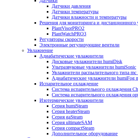
Датчики
Датчики давления
Датчики температуры
Датчики влажности и температуры
Решения для мониторинга и дистанционного 
PlantVisorPRO2
PlantWatchPRO3
Регуляторы скорости
Электронные регулирующие вентили
Увлажнение
Адиабатические увлажнители
Дисковые увлажнители humiDisk
Ультразвуковые увлажнители humiSonic
Увлажнители распылительного типа mc 
Адиабатические увлажнители humiFog m
Испарительное охлаждение
Система испарительного охлаждения Chi
Система испарительного охлаждения opt
Изотермические увлажнители
Серия humiSteam
Серия heaterSteam
Серия gaSteam
Серия ultimateSAM
Серия compactSteam
Дополнительное оборудование