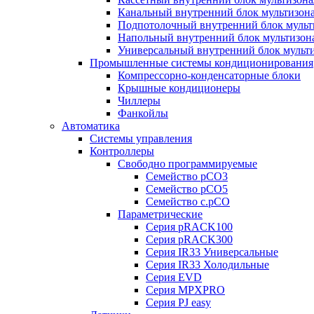
Канальный внутренний блок мультизон
Подпотолочный внутренний блок мульт
Напольный внутренний блок мультизон
Универсальный внутренний блок мульт
Промышленные системы кондиционирования
Компрессорно-конденсаторные блоки
Крышные кондиционеры
Чиллеры
Фанкойлы
Автоматика
Системы управления
Контроллеры
Свободно программируемые
Семейство pCO3
Семейство pCO5
Семейство c.pCO
Параметрические
Серия pRACK100
Серия pRACK300
Серия IR33 Универсальные
Серия IR33 Холодильные
Серия EVD
Серия MPXPRO
Серия PJ easy