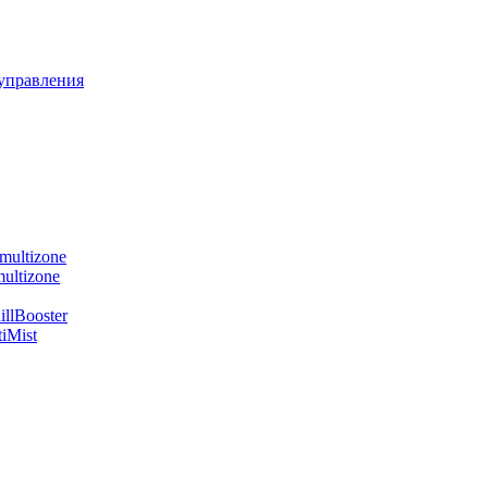
управления
multizone
ultizone
llBooster
iMist