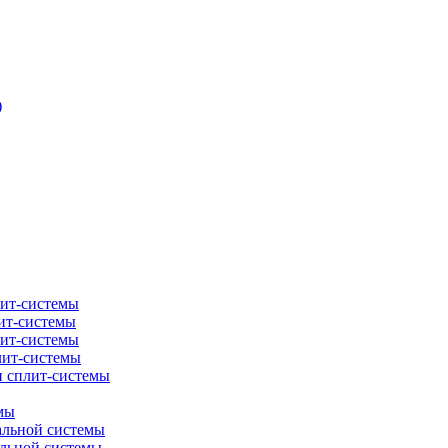
)
лит-системы
ит-системы
лит-системы
лит-системы
и сплит-системы
мы
альной системы
альной системы