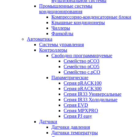
мультизональной системы
Промышленные системы
кондиционирования
Компрессорно-конденсаторные блоки
Крышные кондиционеры
Чиллеры
Фанкойлы
Автоматика
Системы управления
Контроллеры
Свободно программируемые
Семейство pCO3
Семейство pCO5
Семейство c.pCO
Параметрические
Серия pRACK100
Серия pRACK300
Серия IR33 Универсальные
Серия IR33 Холодильные
Серия EVD
Серия MPXPRO
Серия PJ easy
Датчики
Датчики давления
Датчики температуры