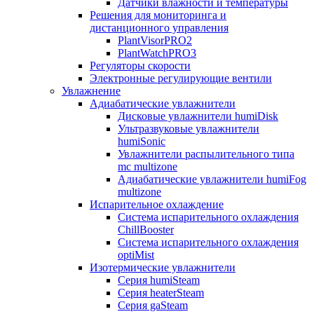
Датчики влажности и температуры
Решения для мониторинга и
дистанционного управления
PlantVisorPRO2
PlantWatchPRO3
Регуляторы скорости
Электронные регулирующие вентили
Увлажнение
Адиабатические увлажнители
Дисковые увлажнители humiDisk
Ультразвуковые увлажнители
humiSonic
Увлажнители распылительного типа
mc multizone
Адиабатические увлажнители humiFog
multizone
Испарительное охлаждение
Система испарительного охлаждения
ChillBooster
Система испарительного охлаждения
optiMist
Изотермические увлажнители
Серия humiSteam
Серия heaterSteam
Серия gaSteam