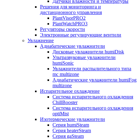
Датчики влажности и температуры
Решения для мониторинга и
дистанционного управления
PlantVisorPRO2
PlantWatchPRO3
Регуляторы скорости
Электронные регулирующие вентили
Увлажнение
Адиабатические увлажнители
Дисковые увлажнители humiDisk
Ультразвуковые увлажнители
humiSonic
Увлажнители распылительного типа
mc multizone
Адиабатические увлажнители humiFog
multizone
Испарительное охлаждение
Система испарительного охлаждения
ChillBooster
Система испарительного охлаждения
optiMist
Изотермические увлажнители
Серия humiSteam
Серия heaterSteam
Серия gaSteam