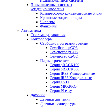
мультизональной системы
Промышленные системы
кондиционирования
Компрессорно-конденсаторные блоки
Крышные кондиционеры
Чиллеры
Фанкойлы
Автоматика
Системы управления
Контроллеры
Свободно программируемые
Семейство pCO3
Семейство pCO5
Семейство c.pCO
Параметрические
Серия pRACK100
Серия pRACK300
Серия IR33 Универсальные
Серия IR33 Холодильные
Серия EVD
Серия MPXPRO
Серия PJ easy
Датчики
Датчики давления
Датчики температуры