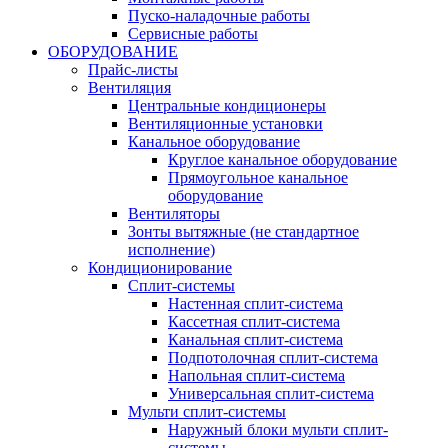
Пуско-наладочные работы
Сервисные работы
ОБОРУДОВАНИЕ
Прайс-листы
Вентиляция
Центральные кондиционеры
Вентиляционные установки
Канальное оборудование
Круглое канальное оборудование
Прямоугольное канальное
оборудование
Вентиляторы
Зонты вытяжные (не стандартное
исполнение)
Кондиционирование
Сплит-системы
Настенная сплит-система
Кассетная сплит-система
Канальная сплит-система
Подпотолочная сплит-система
Напольная сплит-система
Универсальная сплит-система
Мульти сплит-системы
Наружный блоки мульти сплит-
системы