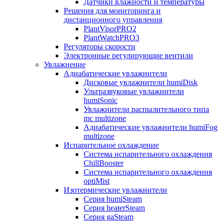
Датчики влажности и температуры
Решения для мониторинга и
дистанционного управления
PlantVisorPRO2
PlantWatchPRO3
Регуляторы скорости
Электронные регулирующие вентили
Увлажнение
Адиабатические увлажнители
Дисковые увлажнители humiDisk
Ультразвуковые увлажнители
humiSonic
Увлажнители распылительного типа
mc multizone
Адиабатические увлажнители humiFog
multizone
Испарительное охлаждение
Система испарительного охлаждения
ChillBooster
Система испарительного охлаждения
optiMist
Изотермические увлажнители
Серия humiSteam
Серия heaterSteam
Серия gaSteam