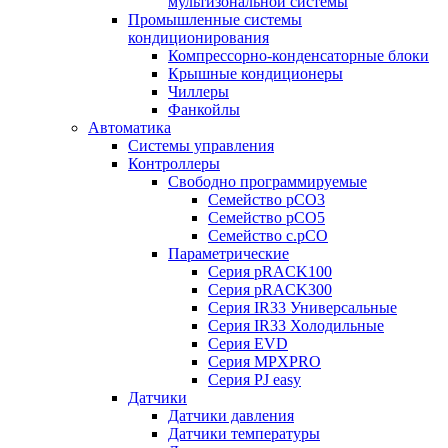
мультизональной системы
Промышленные системы
кондиционирования
Компрессорно-конденсаторные блоки
Крышные кондиционеры
Чиллеры
Фанкойлы
Автоматика
Системы управления
Контроллеры
Свободно программируемые
Семейство pCO3
Семейство pCO5
Семейство c.pCO
Параметрические
Серия pRACK100
Серия pRACK300
Серия IR33 Универсальные
Серия IR33 Холодильные
Серия EVD
Серия MPXPRO
Серия PJ easy
Датчики
Датчики давления
Датчики температуры