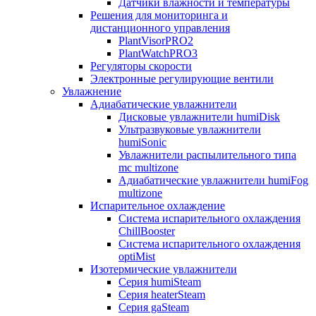
Датчики влажности и температуры
Решения для мониторинга и
дистанционного управления
PlantVisorPRO2
PlantWatchPRO3
Регуляторы скорости
Электронные регулирующие вентили
Увлажнение
Адиабатические увлажнители
Дисковые увлажнители humiDisk
Ультразвуковые увлажнители
humiSonic
Увлажнители распылительного типа
mc multizone
Адиабатические увлажнители humiFog
multizone
Испарительное охлаждение
Система испарительного охлаждения
ChillBooster
Система испарительного охлаждения
optiMist
Изотермические увлажнители
Серия humiSteam
Серия heaterSteam
Серия gaSteam