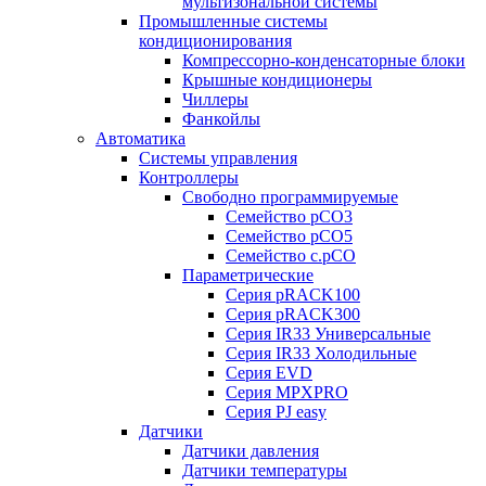
мультизональной системы
Промышленные системы
кондиционирования
Компрессорно-конденсаторные блоки
Крышные кондиционеры
Чиллеры
Фанкойлы
Автоматика
Системы управления
Контроллеры
Свободно программируемые
Семейство pCO3
Семейство pCO5
Семейство c.pCO
Параметрические
Серия pRACK100
Серия pRACK300
Серия IR33 Универсальные
Серия IR33 Холодильные
Серия EVD
Серия MPXPRO
Серия PJ easy
Датчики
Датчики давления
Датчики температуры