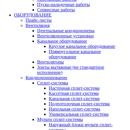
Пуско-наладочные работы
Сервисные работы
ОБОРУДОВАНИЕ
Прайс-листы
Вентиляция
Центральные кондиционеры
Вентиляционные установки
Канальное оборудование
Круглое канальное оборудование
Прямоугольное канальное
оборудование
Вентиляторы
Зонты вытяжные (не стандартное
исполнение)
Кондиционирование
Сплит-системы
Настенная сплит-система
Кассетная сплит-система
Канальная сплит-система
Подпотолочная сплит-система
Напольная сплит-система
Универсальная сплит-система
Мульти сплит-системы
Наружный блоки мульти сплит-
системы