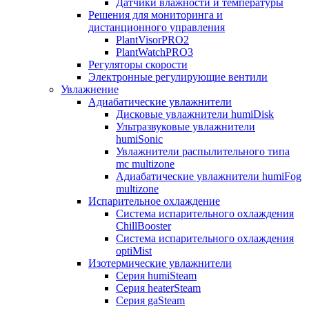
Датчики влажности и температуры
Решения для мониторинга и
дистанционного управления
PlantVisorPRO2
PlantWatchPRO3
Регуляторы скорости
Электронные регулирующие вентили
Увлажнение
Адиабатические увлажнители
Дисковые увлажнители humiDisk
Ультразвуковые увлажнители
humiSonic
Увлажнители распылительного типа
mc multizone
Адиабатические увлажнители humiFog
multizone
Испарительное охлаждение
Система испарительного охлаждения
ChillBooster
Система испарительного охлаждения
optiMist
Изотермические увлажнители
Серия humiSteam
Серия heaterSteam
Серия gaSteam