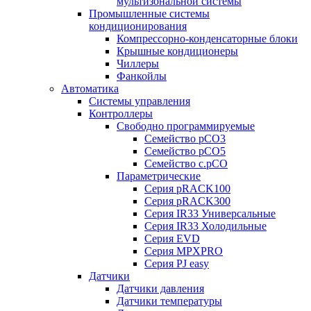
мультизональной системы
Промышленные системы
кондиционирования
Компрессорно-конденсаторные блоки
Крышные кондиционеры
Чиллеры
Фанкойлы
Автоматика
Системы управления
Контроллеры
Свободно программируемые
Семейство pCO3
Семейство pCO5
Семейство c.pCO
Параметрические
Серия pRACK100
Серия pRACK300
Серия IR33 Универсальные
Серия IR33 Холодильные
Серия EVD
Серия MPXPRO
Серия PJ easy
Датчики
Датчики давления
Датчики температуры