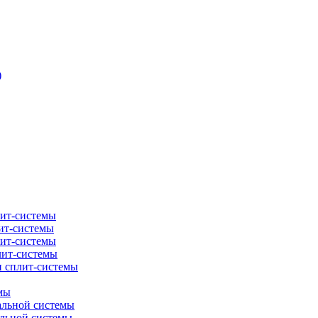
)
лит-системы
ит-системы
лит-системы
лит-системы
и сплит-системы
мы
альной системы
альной системы