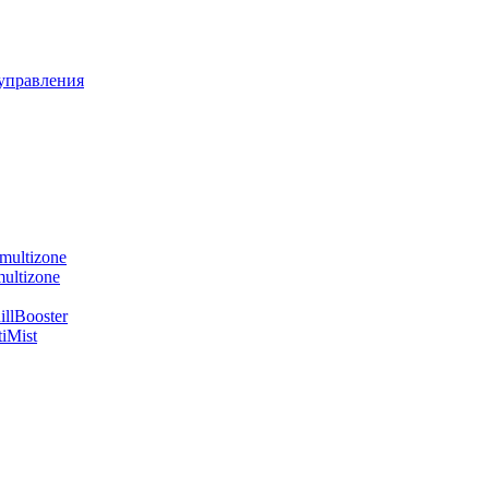
управления
multizone
ultizone
llBooster
iMist