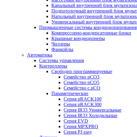
Канальный внутренний блок мультизон
Подпотолочный внутренний блок мульт
Напольный внутренний блок мультизон
Универсальный внутренний блок мульт
Промышленные системы кондиционирования
Компрессорно-конденсаторные блоки
Крышные кондиционеры
Чиллеры
Фанкойлы
Автоматика
Системы управления
Контроллеры
Свободно программируемые
Семейство pCO3
Семейство pCO5
Семейство c.pCO
Параметрические
Серия pRACK100
Серия pRACK300
Серия IR33 Универсальные
Серия IR33 Холодильные
Серия EVD
Серия MPXPRO
Серия PJ easy