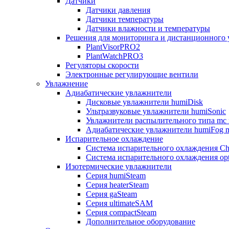
Датчики
Датчики давления
Датчики температуры
Датчики влажности и температуры
Решения для мониторинга и дистанционного 
PlantVisorPRO2
PlantWatchPRO3
Регуляторы скорости
Электронные регулирующие вентили
Увлажнение
Адиабатические увлажнители
Дисковые увлажнители humiDisk
Ультразвуковые увлажнители humiSonic
Увлажнители распылительного типа mc 
Адиабатические увлажнители humiFog m
Испарительное охлаждение
Система испарительного охлаждения Chi
Система испарительного охлаждения opt
Изотермические увлажнители
Серия humiSteam
Серия heaterSteam
Серия gaSteam
Серия ultimateSAM
Серия compactSteam
Дополнительное оборудование