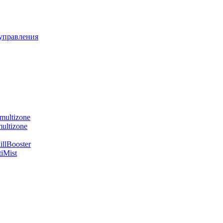
управления
multizone
ultizone
llBooster
iMist