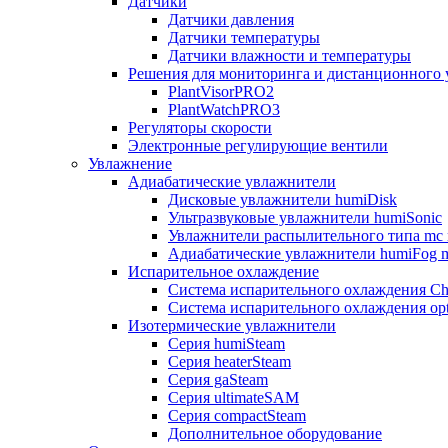
Датчики
Датчики давления
Датчики температуры
Датчики влажности и температуры
Решения для мониторинга и дистанционного 
PlantVisorPRO2
PlantWatchPRO3
Регуляторы скорости
Электронные регулирующие вентили
Увлажнение
Адиабатические увлажнители
Дисковые увлажнители humiDisk
Ультразвуковые увлажнители humiSonic
Увлажнители распылительного типа mc 
Адиабатические увлажнители humiFog m
Испарительное охлаждение
Система испарительного охлаждения Chi
Система испарительного охлаждения opt
Изотермические увлажнители
Серия humiSteam
Серия heaterSteam
Серия gaSteam
Серия ultimateSAM
Серия compactSteam
Дополнительное оборудование