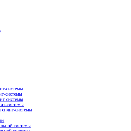
)
лит-системы
ит-системы
лит-системы
лит-системы
и сплит-системы
мы
альной системы
альной системы