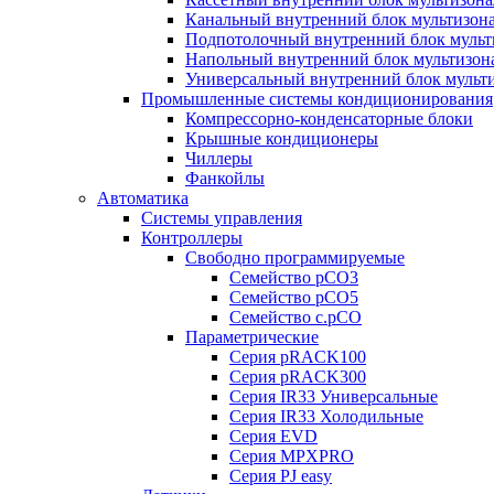
Канальный внутренний блок мультизон
Подпотолочный внутренний блок мульт
Напольный внутренний блок мультизон
Универсальный внутренний блок мульт
Промышленные системы кондиционирования
Компрессорно-конденсаторные блоки
Крышные кондиционеры
Чиллеры
Фанкойлы
Автоматика
Системы управления
Контроллеры
Свободно программируемые
Семейство pCO3
Семейство pCO5
Семейство c.pCO
Параметрические
Серия pRACK100
Серия pRACK300
Серия IR33 Универсальные
Серия IR33 Холодильные
Серия EVD
Серия MPXPRO
Серия PJ easy