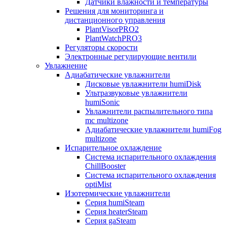
Датчики влажности и температуры
Решения для мониторинга и
дистанционного управления
PlantVisorPRO2
PlantWatchPRO3
Регуляторы скорости
Электронные регулирующие вентили
Увлажнение
Адиабатические увлажнители
Дисковые увлажнители humiDisk
Ультразвуковые увлажнители
humiSonic
Увлажнители распылительного типа
mc multizone
Адиабатические увлажнители humiFog
multizone
Испарительное охлаждение
Система испарительного охлаждения
ChillBooster
Система испарительного охлаждения
optiMist
Изотермические увлажнители
Серия humiSteam
Серия heaterSteam
Серия gaSteam