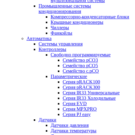
мультизональной системы
Промышленные системы
кондиционирования
Компрессорно-конденсаторные блоки
Крышные кондиционеры
Чиллеры
Фанкойлы
Автоматика
Системы управления
Контроллеры
Свободно программируемые
Семейство pCO3
Семейство pCO5
Семейство c.pCO
Параметрические
Серия pRACK100
Серия pRACK300
Серия IR33 Универсальные
Серия IR33 Холодильные
Серия EVD
Серия MPXPRO
Серия PJ easy
Датчики
Датчики давления
Датчики температуры