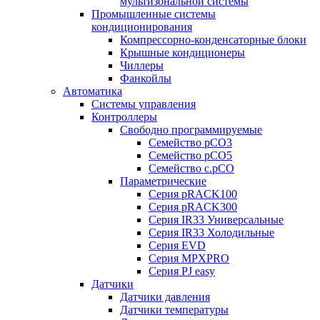
мультизональной системы
Промышленные системы
кондиционирования
Компрессорно-конденсаторные блоки
Крышные кондиционеры
Чиллеры
Фанкойлы
Автоматика
Системы управления
Контроллеры
Свободно программируемые
Семейство pCO3
Семейство pCO5
Семейство c.pCO
Параметрические
Серия pRACK100
Серия pRACK300
Серия IR33 Универсальные
Серия IR33 Холодильные
Серия EVD
Серия MPXPRO
Серия PJ easy
Датчики
Датчики давления
Датчики температуры