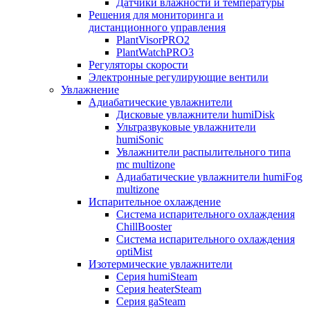
Датчики влажности и температуры
Решения для мониторинга и
дистанционного управления
PlantVisorPRO2
PlantWatchPRO3
Регуляторы скорости
Электронные регулирующие вентили
Увлажнение
Адиабатические увлажнители
Дисковые увлажнители humiDisk
Ультразвуковые увлажнители
humiSonic
Увлажнители распылительного типа
mc multizone
Адиабатические увлажнители humiFog
multizone
Испарительное охлаждение
Система испарительного охлаждения
ChillBooster
Система испарительного охлаждения
optiMist
Изотермические увлажнители
Серия humiSteam
Серия heaterSteam
Серия gaSteam