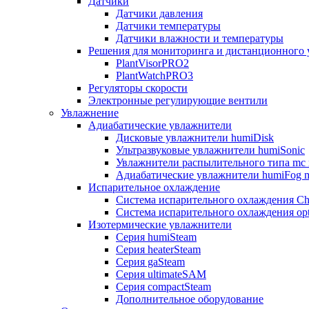
Датчики
Датчики давления
Датчики температуры
Датчики влажности и температуры
Решения для мониторинга и дистанционного 
PlantVisorPRO2
PlantWatchPRO3
Регуляторы скорости
Электронные регулирующие вентили
Увлажнение
Адиабатические увлажнители
Дисковые увлажнители humiDisk
Ультразвуковые увлажнители humiSonic
Увлажнители распылительного типа mc 
Адиабатические увлажнители humiFog m
Испарительное охлаждение
Система испарительного охлаждения Chi
Система испарительного охлаждения opt
Изотермические увлажнители
Серия humiSteam
Серия heaterSteam
Серия gaSteam
Серия ultimateSAM
Серия compactSteam
Дополнительное оборудование