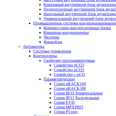
Канальный внутренний блок мультизон
Подпотолочный внутренний блок мульт
Напольный внутренний блок мультизон
Универсальный внутренний блок мульт
Промышленные системы кондиционирования
Компрессорно-конденсаторные блоки
Крышные кондиционеры
Чиллеры
Фанкойлы
Автоматика
Системы управления
Контроллеры
Свободно программируемые
Семейство pCO3
Семейство pCO5
Семейство c.pCO
Параметрические
Серия pRACK100
Серия pRACK300
Серия IR33 Универсальные
Серия IR33 Холодильные
Серия EVD
Серия MPXPRO
Серия PJ easy