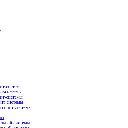
)
лит-системы
ит-системы
лит-системы
лит-системы
и сплит-системы
мы
альной системы
альной системы