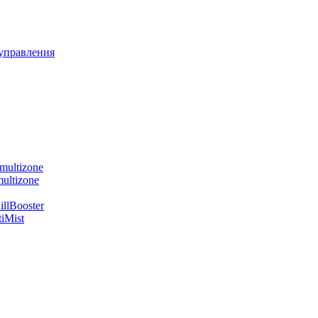
управления
multizone
ultizone
llBooster
iMist