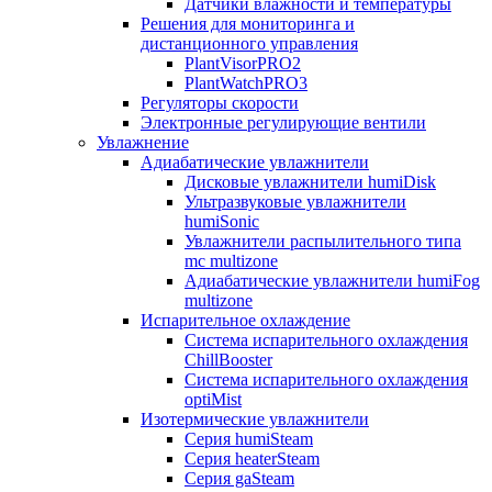
Датчики влажности и температуры
Решения для мониторинга и
дистанционного управления
PlantVisorPRO2
PlantWatchPRO3
Регуляторы скорости
Электронные регулирующие вентили
Увлажнение
Адиабатические увлажнители
Дисковые увлажнители humiDisk
Ультразвуковые увлажнители
humiSonic
Увлажнители распылительного типа
mc multizone
Адиабатические увлажнители humiFog
multizone
Испарительное охлаждение
Система испарительного охлаждения
ChillBooster
Система испарительного охлаждения
optiMist
Изотермические увлажнители
Серия humiSteam
Серия heaterSteam
Серия gaSteam