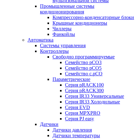
мультизональной системы
Промышленные системы
кондиционирования
Компрессорно-конденсаторные блоки
Крышные кондиционеры
Чиллеры
Фанкойлы
Автоматика
Системы управления
Контроллеры
Свободно программируемые
Семейство pCO3
Семейство pCO5
Семейство c.pCO
Параметрические
Серия pRACK100
Серия pRACK300
Серия IR33 Универсальные
Серия IR33 Холодильные
Серия EVD
Серия MPXPRO
Серия PJ easy
Датчики
Датчики давления
Датчики температуры