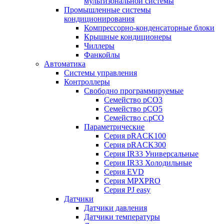
мультизональной системы
Промышленные системы
кондиционирования
Компрессорно-конденсаторные блоки
Крышные кондиционеры
Чиллеры
Фанкойлы
Автоматика
Системы управления
Контроллеры
Свободно программируемые
Семейство pCO3
Семейство pCO5
Семейство c.pCO
Параметрические
Серия pRACK100
Серия pRACK300
Серия IR33 Универсальные
Серия IR33 Холодильные
Серия EVD
Серия MPXPRO
Серия PJ easy
Датчики
Датчики давления
Датчики температуры