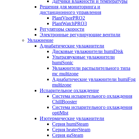
Датчики влажности и температуры
Решения для мониторинга и
дистанционного управления
PlantVisorPRO2
PlantWatchPRO3
Регуляторы скорости
Электронные регулирующие вентили
Увлажнение
Адиабатические увлажнители
Дисковые увлажнители humiDisk
Ультразвуковые увлажнители
humiSonic
Увлажнители распылительного типа
mc multizone
Адиабатические увлажнители humiFog
multizone
Испарительное охлаждение
Система испарительного охлаждения
ChillBooster
Система испарительного охлаждения
optiMist
Изотермические увлажнители
Серия humiSteam
Серия heaterSteam
Серия gaSteam