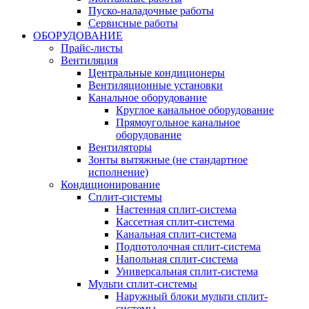
Пуско-наладочные работы
Сервисные работы
ОБОРУДОВАНИЕ
Прайс-листы
Вентиляция
Центральные кондиционеры
Вентиляционные установки
Канальное оборудование
Круглое канальное оборудование
Прямоугольное канальное
оборудование
Вентиляторы
Зонты вытяжные (не стандартное
исполнение)
Кондиционирование
Сплит-системы
Настенная сплит-система
Кассетная сплит-система
Канальная сплит-система
Подпотолочная сплит-система
Напольная сплит-система
Универсальная сплит-система
Мульти сплит-системы
Наружный блоки мульти сплит-
системы