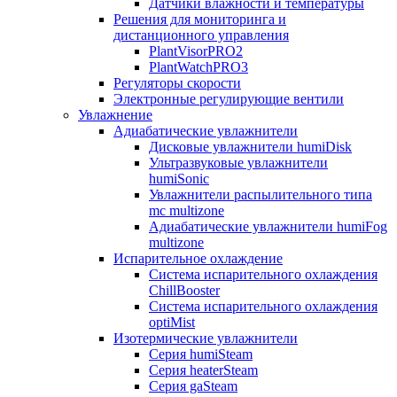
Датчики влажности и температуры
Решения для мониторинга и
дистанционного управления
PlantVisorPRO2
PlantWatchPRO3
Регуляторы скорости
Электронные регулирующие вентили
Увлажнение
Адиабатические увлажнители
Дисковые увлажнители humiDisk
Ультразвуковые увлажнители
humiSonic
Увлажнители распылительного типа
mc multizone
Адиабатические увлажнители humiFog
multizone
Испарительное охлаждение
Система испарительного охлаждения
ChillBooster
Система испарительного охлаждения
optiMist
Изотермические увлажнители
Серия humiSteam
Серия heaterSteam
Серия gaSteam