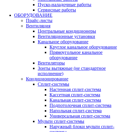
Пуско-наладочные работы
Сервисные работы
ОБОРУДОВАНИЕ
Прайс-листы
Вентиляция
Центральные кондиционеры
Вентиляционные установки
Канальное оборудование
Круглое канальное оборудование
Прямоугольное канальное
оборудование
Вентиляторы
Зонты вытяжные (не стандартное
исполнение)
Кондиционирование
Сплит-системы
Настенная сплит-система
Кассетная сплит-система
Канальная сплит-система
Подпотолочная сплит-система
Напольная сплит-система
Универсальная сплит-система
Мульти сплит-системы
Наружный блоки мульти сплит-
системы