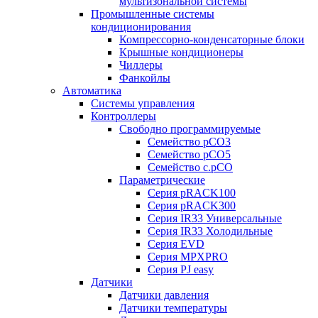
мультизональной системы
Промышленные системы
кондиционирования
Компрессорно-конденсаторные блоки
Крышные кондиционеры
Чиллеры
Фанкойлы
Автоматика
Системы управления
Контроллеры
Свободно программируемые
Семейство pCO3
Семейство pCO5
Семейство c.pCO
Параметрические
Серия pRACK100
Серия pRACK300
Серия IR33 Универсальные
Серия IR33 Холодильные
Серия EVD
Серия MPXPRO
Серия PJ easy
Датчики
Датчики давления
Датчики температуры