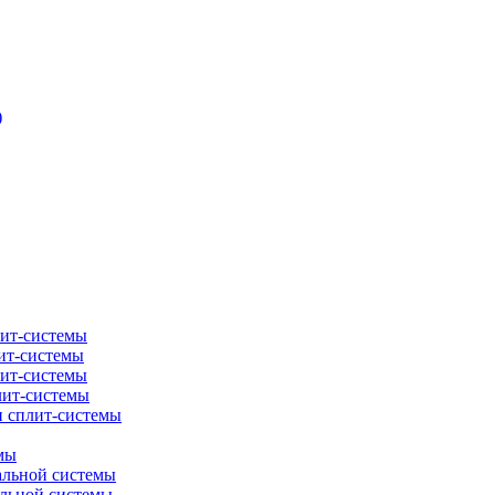
)
лит-системы
ит-системы
лит-системы
лит-системы
и сплит-системы
мы
альной системы
альной системы