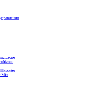
управления
multizone
ultizone
llBooster
iMist