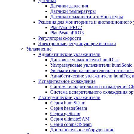
Датчики
Датчики давления
Датчики температуры
Датчики влажности и температуры
Решения для мониторинга и дистанционного 
PlantVisorPRO2
PlantWatchPRO3
Регуляторы скорости
Электронные регулирующие вентили
Увлажнение
Адиабатические увлажнители
Дисковые увлажнители humiDisk
Ультразвуковые увлажнители humiSonic
Увлажнители распылительного типа mc 
Адиабатические увлажнители humiFog m
Испарительное охлаждение
Система испарительного охлаждения Chi
Система испарительного охлаждения opt
Изотермические увлажнители
Серия humiSteam
Серия heaterSteam
Серия gaSteam
Серия ultimateSAM
Серия compactSteam
Дополнительное оборудование