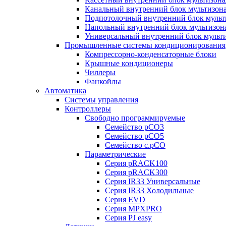
Канальный внутренний блок мультизон
Подпотолочный внутренний блок мульт
Напольный внутренний блок мультизон
Универсальный внутренний блок мульт
Промышленные системы кондиционирования
Компрессорно-конденсаторные блоки
Крышные кондиционеры
Чиллеры
Фанкойлы
Автоматика
Системы управления
Контроллеры
Свободно программируемые
Семейство pCO3
Семейство pCO5
Семейство c.pCO
Параметрические
Серия pRACK100
Серия pRACK300
Серия IR33 Универсальные
Серия IR33 Холодильные
Серия EVD
Серия MPXPRO
Серия PJ easy