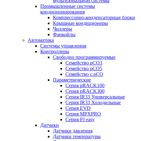
мультизональной системы
Промышленные системы
кондиционирования
Компрессорно-конденсаторные блоки
Крышные кондиционеры
Чиллеры
Фанкойлы
Автоматика
Системы управления
Контроллеры
Свободно программируемые
Семейство pCO3
Семейство pCO5
Семейство c.pCO
Параметрические
Серия pRACK100
Серия pRACK300
Серия IR33 Универсальные
Серия IR33 Холодильные
Серия EVD
Серия MPXPRO
Серия PJ easy
Датчики
Датчики давления
Датчики температуры