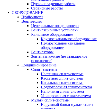
Пуско-наладочные работы
Сервисные работы
ОБОРУДОВАНИЕ
Прайс-листы
Вентиляция
Центральные кондиционеры
Вентиляционные установки
Канальное оборудование
Круглое канальное оборудование
Прямоугольное канальное
оборудование
Вентиляторы
Зонты вытяжные (не стандартное
исполнение)
Кондиционирование
Сплит-системы
Настенная сплит-система
Кассетная сплит-система
Канальная сплит-система
Подпотолочная сплит-система
Напольная сплит-система
Универсальная сплит-система
Мульти сплит-системы
Наружный блоки мульти сплит-
системы