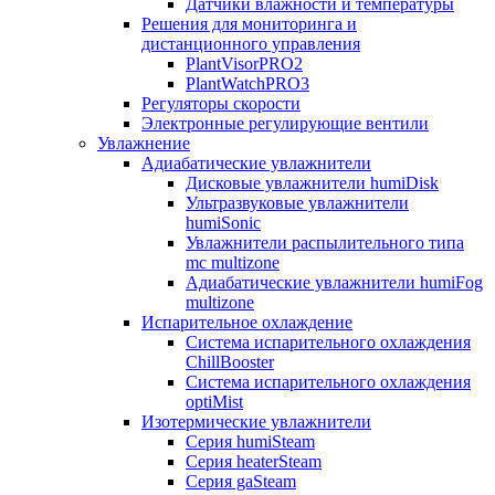
Датчики влажности и температуры
Решения для мониторинга и
дистанционного управления
PlantVisorPRO2
PlantWatchPRO3
Регуляторы скорости
Электронные регулирующие вентили
Увлажнение
Адиабатические увлажнители
Дисковые увлажнители humiDisk
Ультразвуковые увлажнители
humiSonic
Увлажнители распылительного типа
mc multizone
Адиабатические увлажнители humiFog
multizone
Испарительное охлаждение
Система испарительного охлаждения
ChillBooster
Система испарительного охлаждения
optiMist
Изотермические увлажнители
Серия humiSteam
Серия heaterSteam
Серия gaSteam