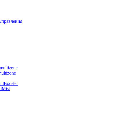
управления
multizone
ultizone
llBooster
iMist