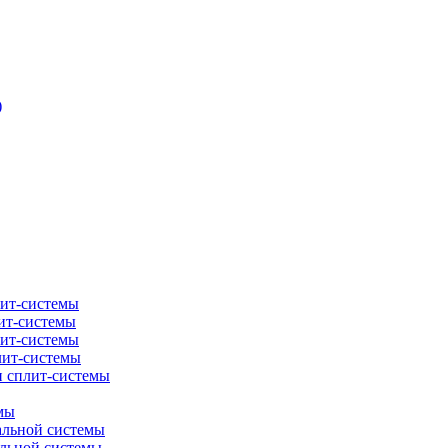
)
лит-системы
ит-системы
лит-системы
лит-системы
и сплит-системы
мы
альной системы
альной системы