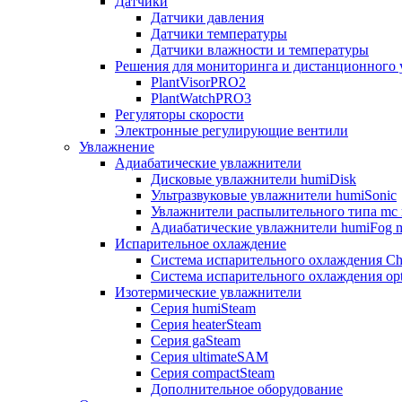
Датчики
Датчики давления
Датчики температуры
Датчики влажности и температуры
Решения для мониторинга и дистанционного 
PlantVisorPRO2
PlantWatchPRO3
Регуляторы скорости
Электронные регулирующие вентили
Увлажнение
Адиабатические увлажнители
Дисковые увлажнители humiDisk
Ультразвуковые увлажнители humiSonic
Увлажнители распылительного типа mc 
Адиабатические увлажнители humiFog m
Испарительное охлаждение
Система испарительного охлаждения Chi
Система испарительного охлаждения opt
Изотермические увлажнители
Серия humiSteam
Серия heaterSteam
Серия gaSteam
Серия ultimateSAM
Серия compactSteam
Дополнительное оборудование