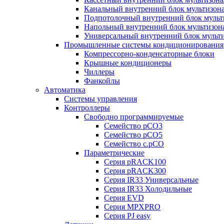
Канальный внутренний блок мультизон
Подпотолочный внутренний блок мульт
Напольный внутренний блок мультизон
Универсальный внутренний блок мульт
Промышленные системы кондиционирования
Компрессорно-конденсаторные блоки
Крышные кондиционеры
Чиллеры
Фанкойлы
Автоматика
Системы управления
Контроллеры
Свободно программируемые
Семейство pCO3
Семейство pCO5
Семейство c.pCO
Параметрические
Серия pRACK100
Серия pRACK300
Серия IR33 Универсальные
Серия IR33 Холодильные
Серия EVD
Серия MPXPRO
Серия PJ easy