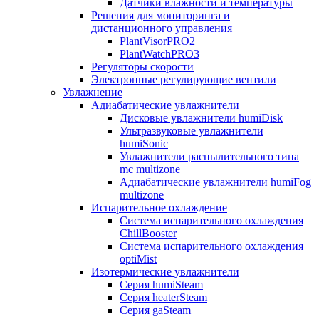
Датчики влажности и температуры
Решения для мониторинга и
дистанционного управления
PlantVisorPRO2
PlantWatchPRO3
Регуляторы скорости
Электронные регулирующие вентили
Увлажнение
Адиабатические увлажнители
Дисковые увлажнители humiDisk
Ультразвуковые увлажнители
humiSonic
Увлажнители распылительного типа
mc multizone
Адиабатические увлажнители humiFog
multizone
Испарительное охлаждение
Система испарительного охлаждения
ChillBooster
Система испарительного охлаждения
optiMist
Изотермические увлажнители
Серия humiSteam
Серия heaterSteam
Серия gaSteam