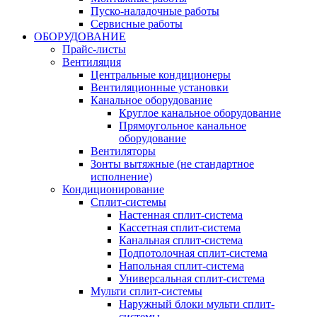
Пуско-наладочные работы
Сервисные работы
ОБОРУДОВАНИЕ
Прайс-листы
Вентиляция
Центральные кондиционеры
Вентиляционные установки
Канальное оборудование
Круглое канальное оборудование
Прямоугольное канальное
оборудование
Вентиляторы
Зонты вытяжные (не стандартное
исполнение)
Кондиционирование
Сплит-системы
Настенная сплит-система
Кассетная сплит-система
Канальная сплит-система
Подпотолочная сплит-система
Напольная сплит-система
Универсальная сплит-система
Мульти сплит-системы
Наружный блоки мульти сплит-
системы