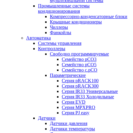
мультизональной системы
Промышленные системы
кондиционирования
Компрессорно-конденсаторные блоки
Крышные кондиционеры
Чиллеры
Фанкойлы
Автоматика
Системы управления
Контроллеры
Свободно программируемые
Семейство pCO3
Семейство pCO5
Семейство c.pCO
Параметрические
Серия pRACK100
Серия pRACK300
Серия IR33 Универсальные
Серия IR33 Холодильные
Серия EVD
Серия MPXPRO
Серия PJ easy
Датчики
Датчики давления
Датчики температуры