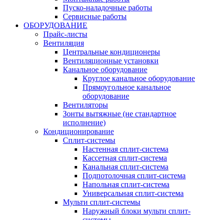
Пуско-наладочные работы
Сервисные работы
ОБОРУДОВАНИЕ
Прайс-листы
Вентиляция
Центральные кондиционеры
Вентиляционные установки
Канальное оборудование
Круглое канальное оборудование
Прямоугольное канальное
оборудование
Вентиляторы
Зонты вытяжные (не стандартное
исполнение)
Кондиционирование
Сплит-системы
Настенная сплит-система
Кассетная сплит-система
Канальная сплит-система
Подпотолочная сплит-система
Напольная сплит-система
Универсальная сплит-система
Мульти сплит-системы
Наружный блоки мульти сплит-
системы