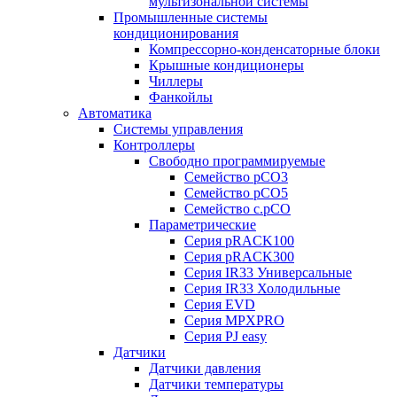
мультизональной системы
Промышленные системы
кондиционирования
Компрессорно-конденсаторные блоки
Крышные кондиционеры
Чиллеры
Фанкойлы
Автоматика
Системы управления
Контроллеры
Свободно программируемые
Семейство pCO3
Семейство pCO5
Семейство c.pCO
Параметрические
Серия pRACK100
Серия pRACK300
Серия IR33 Универсальные
Серия IR33 Холодильные
Серия EVD
Серия MPXPRO
Серия PJ easy
Датчики
Датчики давления
Датчики температуры