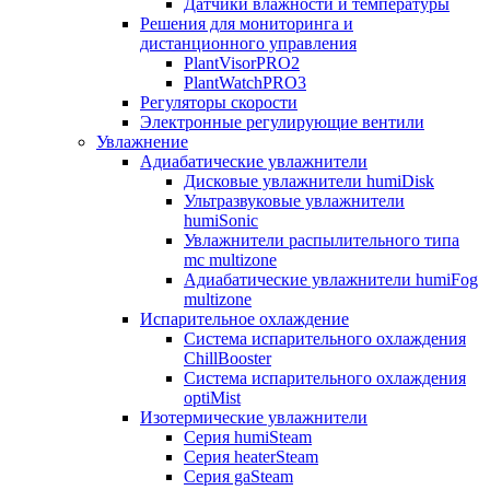
Датчики влажности и температуры
Решения для мониторинга и
дистанционного управления
PlantVisorPRO2
PlantWatchPRO3
Регуляторы скорости
Электронные регулирующие вентили
Увлажнение
Адиабатические увлажнители
Дисковые увлажнители humiDisk
Ультразвуковые увлажнители
humiSonic
Увлажнители распылительного типа
mc multizone
Адиабатические увлажнители humiFog
multizone
Испарительное охлаждение
Система испарительного охлаждения
ChillBooster
Система испарительного охлаждения
optiMist
Изотермические увлажнители
Серия humiSteam
Серия heaterSteam
Серия gaSteam