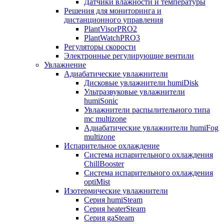
Датчики влажности и температуры
Решения для мониторинга и
дистанционного управления
PlantVisorPRO2
PlantWatchPRO3
Регуляторы скорости
Электронные регулирующие вентили
Увлажнение
Адиабатические увлажнители
Дисковые увлажнители humiDisk
Ультразвуковые увлажнители
humiSonic
Увлажнители распылительного типа
mc multizone
Адиабатические увлажнители humiFog
multizone
Испарительное охлаждение
Система испарительного охлаждения
ChillBooster
Система испарительного охлаждения
optiMist
Изотермические увлажнители
Серия humiSteam
Серия heaterSteam
Серия gaSteam