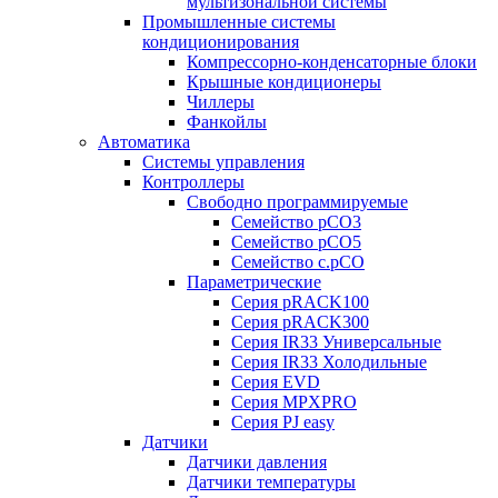
мультизональной системы
Промышленные системы
кондиционирования
Компрессорно-конденсаторные блоки
Крышные кондиционеры
Чиллеры
Фанкойлы
Автоматика
Системы управления
Контроллеры
Свободно программируемые
Семейство pCO3
Семейство pCO5
Семейство c.pCO
Параметрические
Серия pRACK100
Серия pRACK300
Серия IR33 Универсальные
Серия IR33 Холодильные
Серия EVD
Серия MPXPRO
Серия PJ easy
Датчики
Датчики давления
Датчики температуры