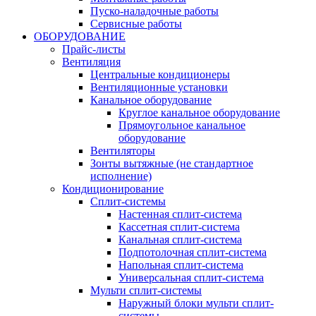
Пуско-наладочные работы
Сервисные работы
ОБОРУДОВАНИЕ
Прайс-листы
Вентиляция
Центральные кондиционеры
Вентиляционные установки
Канальное оборудование
Круглое канальное оборудование
Прямоугольное канальное
оборудование
Вентиляторы
Зонты вытяжные (не стандартное
исполнение)
Кондиционирование
Сплит-системы
Настенная сплит-система
Кассетная сплит-система
Канальная сплит-система
Подпотолочная сплит-система
Напольная сплит-система
Универсальная сплит-система
Мульти сплит-системы
Наружный блоки мульти сплит-
системы