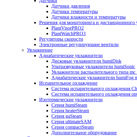
Датчики
Датчики давления
Датчики температуры
Датчики влажности и температуры
Решения для мониторинга и дистанционного 
PlantVisorPRO2
PlantWatchPRO3
Регуляторы скорости
Электронные регулирующие вентили
Увлажнение
Адиабатические увлажнители
Дисковые увлажнители humiDisk
Ультразвуковые увлажнители humiSonic
Увлажнители распылительного типа mc 
Адиабатические увлажнители humiFog m
Испарительное охлаждение
Система испарительного охлаждения Chi
Система испарительного охлаждения opt
Изотермические увлажнители
Серия humiSteam
Серия heaterSteam
Серия gaSteam
Серия ultimateSAM
Серия compactSteam
Дополнительное оборудование