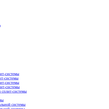
)
лит-системы
ит-системы
лит-системы
лит-системы
и сплит-системы
мы
альной системы
альной системы