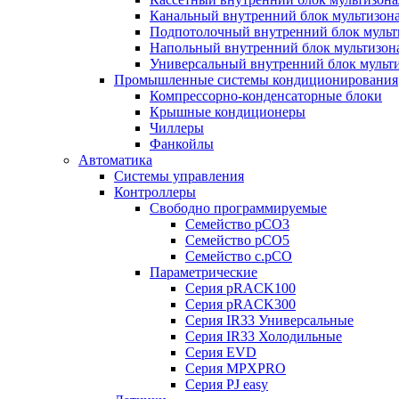
Канальный внутренний блок мультизон
Подпотолочный внутренний блок мульт
Напольный внутренний блок мультизон
Универсальный внутренний блок мульт
Промышленные системы кондиционирования
Компрессорно-конденсаторные блоки
Крышные кондиционеры
Чиллеры
Фанкойлы
Автоматика
Системы управления
Контроллеры
Свободно программируемые
Семейство pCO3
Семейство pCO5
Семейство c.pCO
Параметрические
Серия pRACK100
Серия pRACK300
Серия IR33 Универсальные
Серия IR33 Холодильные
Серия EVD
Серия MPXPRO
Серия PJ easy