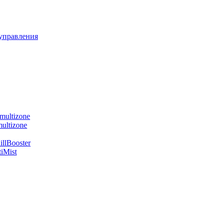
управления
multizone
ultizone
llBooster
iMist