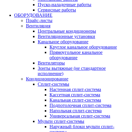
Пуско-наладочные работы
Сервисные работы
ОБОРУДОВАНИЕ
Прайс-листы
Вентиляция
Центральные кондиционеры
Вентиляционные установки
Канальное оборудование
Круглое канальное оборудование
Прямоугольное канальное
оборудование
Вентиляторы
Зонты вытяжные (не стандартное
исполнение)
Кондиционирование
Сплит-системы
Настенная сплит-система
Кассетная сплит-система
Канальная сплит-система
Подпотолочная сплит-система
Напольная сплит-система
Универсальная сплит-система
Мульти сплит-системы
Наружный блоки мульти сплит-
системы