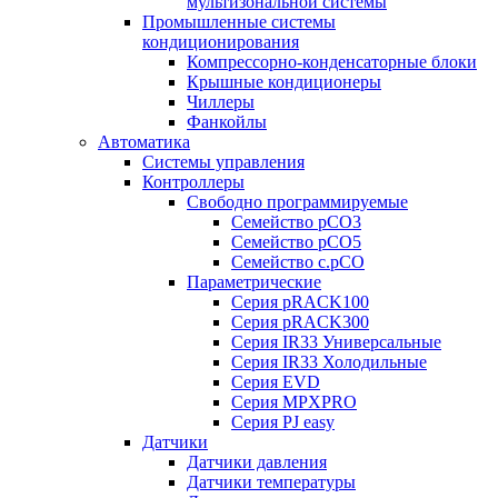
мультизональной системы
Промышленные системы
кондиционирования
Компрессорно-конденсаторные блоки
Крышные кондиционеры
Чиллеры
Фанкойлы
Автоматика
Системы управления
Контроллеры
Свободно программируемые
Семейство pCO3
Семейство pCO5
Семейство c.pCO
Параметрические
Серия pRACK100
Серия pRACK300
Серия IR33 Универсальные
Серия IR33 Холодильные
Серия EVD
Серия MPXPRO
Серия PJ easy
Датчики
Датчики давления
Датчики температуры