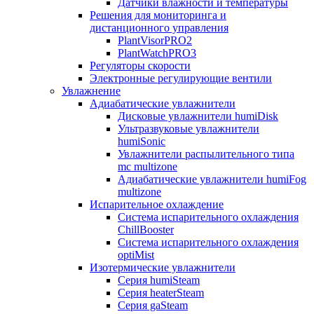
Датчики влажности и температуры
Решения для мониторинга и
дистанционного управления
PlantVisorPRO2
PlantWatchPRO3
Регуляторы скорости
Электронные регулирующие вентили
Увлажнение
Адиабатические увлажнители
Дисковые увлажнители humiDisk
Ультразвуковые увлажнители
humiSonic
Увлажнители распылительного типа
mc multizone
Адиабатические увлажнители humiFog
multizone
Испарительное охлаждение
Система испарительного охлаждения
ChillBooster
Система испарительного охлаждения
optiMist
Изотермические увлажнители
Серия humiSteam
Серия heaterSteam
Серия gaSteam