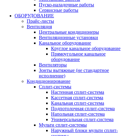
Пуско-наладочные работы
Сервисные работы
ОБОРУДОВАНИЕ
Прайс-листы
Вентиляция
Центральные кондиционеры
Вентиляционные установки
Канальное оборудование
Круглое канальное оборудование
Прямоугольное канальное
оборудование
Вентиляторы
Зонты вытяжные (не стандартное
исполнение)
Кондиционирование
Сплит-системы
Настенная сплит-система
Кассетная сплит-система
Канальная сплит-система
Подпотолочная сплит-система
Напольная сплит-система
Универсальная сплит-система
Мульти сплит-системы
Наружный блоки мульти сплит-
системы