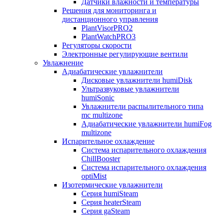
Датчики влажности и температуры
Решения для мониторинга и
дистанционного управления
PlantVisorPRO2
PlantWatchPRO3
Регуляторы скорости
Электронные регулирующие вентили
Увлажнение
Адиабатические увлажнители
Дисковые увлажнители humiDisk
Ультразвуковые увлажнители
humiSonic
Увлажнители распылительного типа
mc multizone
Адиабатические увлажнители humiFog
multizone
Испарительное охлаждение
Система испарительного охлаждения
ChillBooster
Система испарительного охлаждения
optiMist
Изотермические увлажнители
Серия humiSteam
Серия heaterSteam
Серия gaSteam