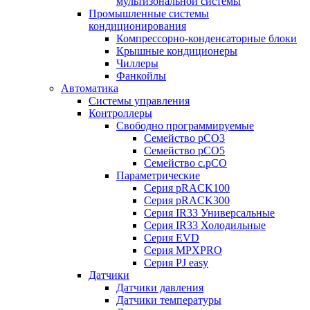
мультизональной системы
Промышленные системы
кондиционирования
Компрессорно-конденсаторные блоки
Крышные кондиционеры
Чиллеры
Фанкойлы
Автоматика
Системы управления
Контроллеры
Свободно программируемые
Семейство pCO3
Семейство pCO5
Семейство c.pCO
Параметрические
Серия pRACK100
Серия pRACK300
Серия IR33 Универсальные
Серия IR33 Холодильные
Серия EVD
Серия MPXPRO
Серия PJ easy
Датчики
Датчики давления
Датчики температуры