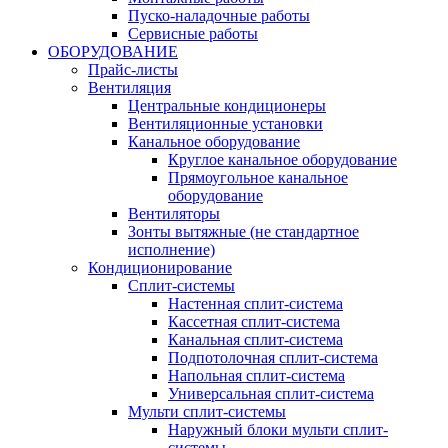
Пуско-наладочные работы
Сервисные работы
ОБОРУДОВАНИЕ
Прайс-листы
Вентиляция
Центральные кондиционеры
Вентиляционные установки
Канальное оборудование
Круглое канальное оборудование
Прямоугольное канальное
оборудование
Вентиляторы
Зонты вытяжные (не стандартное
исполнение)
Кондиционирование
Сплит-системы
Настенная сплит-система
Кассетная сплит-система
Канальная сплит-система
Подпотолочная сплит-система
Напольная сплит-система
Универсальная сплит-система
Мульти сплит-системы
Наружный блоки мульти сплит-
системы