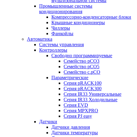
мультизональной системы
Промышленные системы
кондиционирования
Компрессорно-конденсаторные блоки
Крышные кондиционеры
Чиллеры
Фанкойлы
Автоматика
Системы управления
Контроллеры
Свободно программируемые
Семейство pCO3
Семейство pCO5
Семейство c.pCO
Параметрические
Серия pRACK100
Серия pRACK300
Серия IR33 Универсальные
Серия IR33 Холодильные
Серия EVD
Серия MPXPRO
Серия PJ easy
Датчики
Датчики давления
Датчики температуры