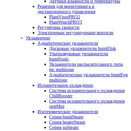
Датчики влажности и температуры
Решения для мониторинга и
дистанционного управления
PlantVisorPRO2
PlantWatchPRO3
Регуляторы скорости
Электронные регулирующие вентили
Увлажнение
Адиабатические увлажнители
Дисковые увлажнители humiDisk
Ультразвуковые увлажнители
humiSonic
Увлажнители распылительного типа
mc multizone
Адиабатические увлажнители humiFog
multizone
Испарительное охлаждение
Система испарительного охлаждения
ChillBooster
Система испарительного охлаждения
optiMist
Изотермические увлажнители
Серия humiSteam
Серия heaterSteam
Серия gaSteam