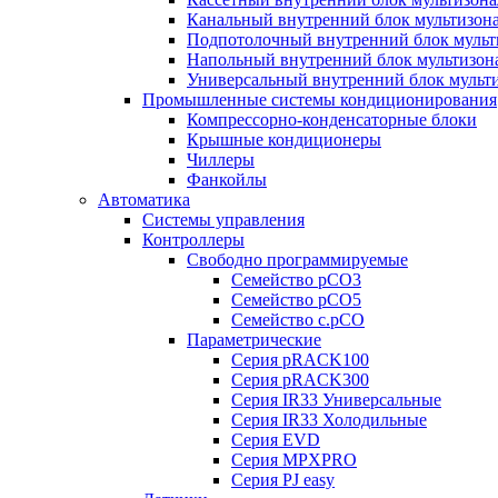
Канальный внутренний блок мультизон
Подпотолочный внутренний блок мульт
Напольный внутренний блок мультизон
Универсальный внутренний блок мульт
Промышленные системы кондиционирования
Компрессорно-конденсаторные блоки
Крышные кондиционеры
Чиллеры
Фанкойлы
Автоматика
Системы управления
Контроллеры
Свободно программируемые
Семейство pCO3
Семейство pCO5
Семейство c.pCO
Параметрические
Серия pRACK100
Серия pRACK300
Серия IR33 Универсальные
Серия IR33 Холодильные
Серия EVD
Серия MPXPRO
Серия PJ easy