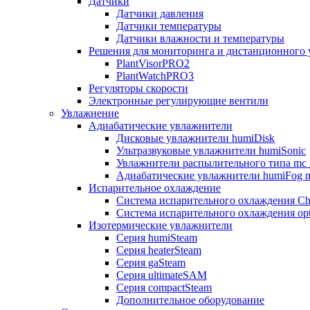
Датчики
Датчики давления
Датчики температуры
Датчики влажности и температуры
Решения для мониторинга и дистанционного 
PlantVisorPRO2
PlantWatchPRO3
Регуляторы скорости
Электронные регулирующие вентили
Увлажнение
Адиабатические увлажнители
Дисковые увлажнители humiDisk
Ультразвуковые увлажнители humiSonic
Увлажнители распылительного типа mc 
Адиабатические увлажнители humiFog m
Испарительное охлаждение
Система испарительного охлаждения Chi
Система испарительного охлаждения opt
Изотермические увлажнители
Серия humiSteam
Серия heaterSteam
Серия gaSteam
Серия ultimateSAM
Серия compactSteam
Дополнительное оборудование