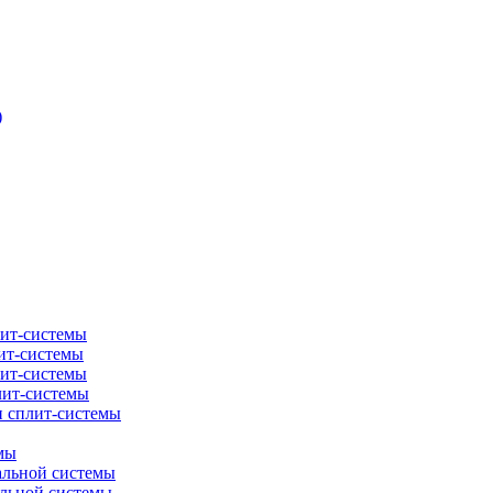
)
лит-системы
ит-системы
лит-системы
лит-системы
и сплит-системы
мы
альной системы
альной системы