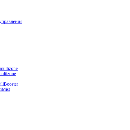
управления
multizone
ultizone
llBooster
iMist