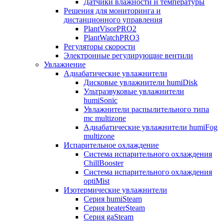
Датчики влажности и температуры
Решения для мониторинга и
дистанционного управления
PlantVisorPRO2
PlantWatchPRO3
Регуляторы скорости
Электронные регулирующие вентили
Увлажнение
Адиабатические увлажнители
Дисковые увлажнители humiDisk
Ультразвуковые увлажнители
humiSonic
Увлажнители распылительного типа
mc multizone
Адиабатические увлажнители humiFog
multizone
Испарительное охлаждение
Система испарительного охлаждения
ChillBooster
Система испарительного охлаждения
optiMist
Изотермические увлажнители
Серия humiSteam
Серия heaterSteam
Серия gaSteam