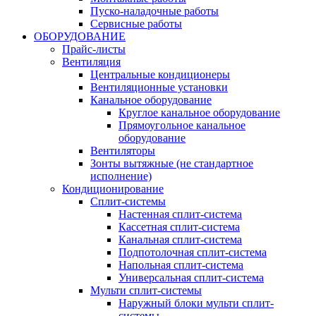
Пуско-наладочные работы
Сервисные работы
ОБОРУДОВАНИЕ
Прайс-листы
Вентиляция
Центральные кондиционеры
Вентиляционные установки
Канальное оборудование
Круглое канальное оборудование
Прямоугольное канальное
оборудование
Вентиляторы
Зонты вытяжные (не стандартное
исполнение)
Кондиционирование
Сплит-системы
Настенная сплит-система
Кассетная сплит-система
Канальная сплит-система
Подпотолочная сплит-система
Напольная сплит-система
Универсальная сплит-система
Мульти сплит-системы
Наружный блоки мульти сплит-
системы