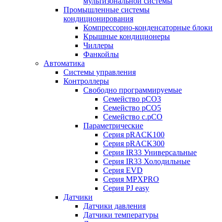
мультизональной системы
Промышленные системы
кондиционирования
Компрессорно-конденсаторные блоки
Крышные кондиционеры
Чиллеры
Фанкойлы
Автоматика
Системы управления
Контроллеры
Свободно программируемые
Семейство pCO3
Семейство pCO5
Семейство c.pCO
Параметрические
Серия pRACK100
Серия pRACK300
Серия IR33 Универсальные
Серия IR33 Холодильные
Серия EVD
Серия MPXPRO
Серия PJ easy
Датчики
Датчики давления
Датчики температуры