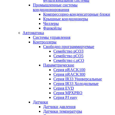
мультизональной системы
Промышленные системы
кондиционирования
Компрессорно-конденсаторные блоки
Крышные кондиционеры
Чиллеры
Фанкойлы
Автоматика
Системы управления
Контроллеры
Свободно программируемые
Семейство pCO3
Семейство pCO5
Семейство c.pCO
Параметрические
Серия pRACK100
Серия pRACK300
Серия IR33 Универсальные
Серия IR33 Холодильные
Серия EVD
Серия MPXPRO
Серия PJ easy
Датчики
Датчики давления
Датчики температуры