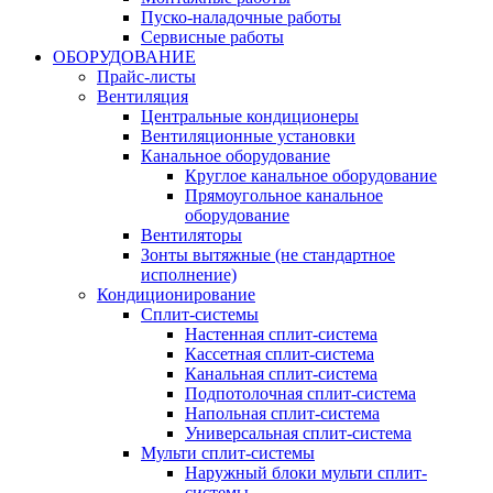
Пуско-наладочные работы
Сервисные работы
ОБОРУДОВАНИЕ
Прайс-листы
Вентиляция
Центральные кондиционеры
Вентиляционные установки
Канальное оборудование
Круглое канальное оборудование
Прямоугольное канальное
оборудование
Вентиляторы
Зонты вытяжные (не стандартное
исполнение)
Кондиционирование
Сплит-системы
Настенная сплит-система
Кассетная сплит-система
Канальная сплит-система
Подпотолочная сплит-система
Напольная сплит-система
Универсальная сплит-система
Мульти сплит-системы
Наружный блоки мульти сплит-
системы