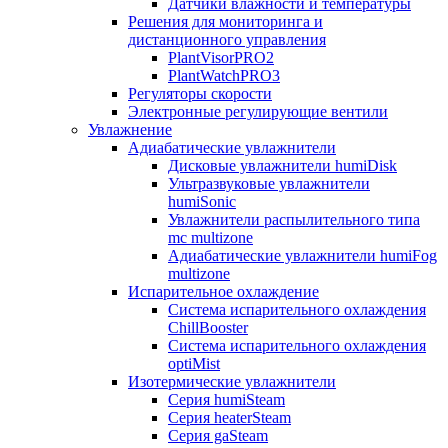
Датчики влажности и температуры
Решения для мониторинга и
дистанционного управления
PlantVisorPRO2
PlantWatchPRO3
Регуляторы скорости
Электронные регулирующие вентили
Увлажнение
Адиабатические увлажнители
Дисковые увлажнители humiDisk
Ультразвуковые увлажнители
humiSonic
Увлажнители распылительного типа
mc multizone
Адиабатические увлажнители humiFog
multizone
Испарительное охлаждение
Система испарительного охлаждения
ChillBooster
Система испарительного охлаждения
optiMist
Изотермические увлажнители
Серия humiSteam
Серия heaterSteam
Серия gaSteam