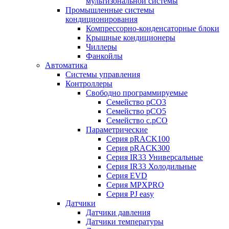
мультизональной системы
Промышленные системы
кондиционирования
Компрессорно-конденсаторные блоки
Крышные кондиционеры
Чиллеры
Фанкойлы
Автоматика
Системы управления
Контроллеры
Свободно программируемые
Семейство pCO3
Семейство pCO5
Семейство c.pCO
Параметрические
Серия pRACK100
Серия pRACK300
Серия IR33 Универсальные
Серия IR33 Холодильные
Серия EVD
Серия MPXPRO
Серия PJ easy
Датчики
Датчики давления
Датчики температуры