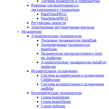
Датчики влажности и температуры
Решения для мониторинга и
дистанционного управления
PlantVisorPRO2
PlantWatchPRO3
Регуляторы скорости
Электронные регулирующие вентили
Увлажнение
Адиабатические увлажнители
Дисковые увлажнители humiDisk
Ультразвуковые увлажнители
humiSonic
Увлажнители распылительного типа
mc multizone
Адиабатические увлажнители humiFog
multizone
Испарительное охлаждение
Система испарительного охлаждения
ChillBooster
Система испарительного охлаждения
optiMist
Изотермические увлажнители
Серия humiSteam
Серия heaterSteam
Серия gaSteam