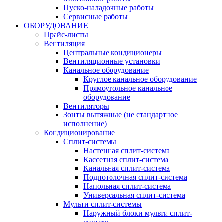
Пуско-наладочные работы
Сервисные работы
ОБОРУДОВАНИЕ
Прайс-листы
Вентиляция
Центральные кондиционеры
Вентиляционные установки
Канальное оборудование
Круглое канальное оборудование
Прямоугольное канальное
оборудование
Вентиляторы
Зонты вытяжные (не стандартное
исполнение)
Кондиционирование
Сплит-системы
Настенная сплит-система
Кассетная сплит-система
Канальная сплит-система
Подпотолочная сплит-система
Напольная сплит-система
Универсальная сплит-система
Мульти сплит-системы
Наружный блоки мульти сплит-
системы