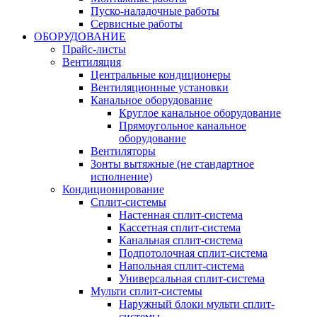
Пуско-наладочные работы
Сервисные работы
ОБОРУДОВАНИЕ
Прайс-листы
Вентиляция
Центральные кондиционеры
Вентиляционные установки
Канальное оборудование
Круглое канальное оборудование
Прямоугольное канальное
оборудование
Вентиляторы
Зонты вытяжные (не стандартное
исполнение)
Кондиционирование
Сплит-системы
Настенная сплит-система
Кассетная сплит-система
Канальная сплит-система
Подпотолочная сплит-система
Напольная сплит-система
Универсальная сплит-система
Мульти сплит-системы
Наружный блоки мульти сплит-
системы