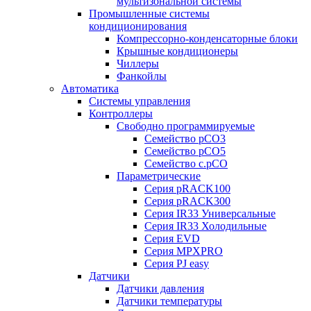
мультизональной системы
Промышленные системы
кондиционирования
Компрессорно-конденсаторные блоки
Крышные кондиционеры
Чиллеры
Фанкойлы
Автоматика
Системы управления
Контроллеры
Свободно программируемые
Семейство pCO3
Семейство pCO5
Семейство c.pCO
Параметрические
Серия pRACK100
Серия pRACK300
Серия IR33 Универсальные
Серия IR33 Холодильные
Серия EVD
Серия MPXPRO
Серия PJ easy
Датчики
Датчики давления
Датчики температуры