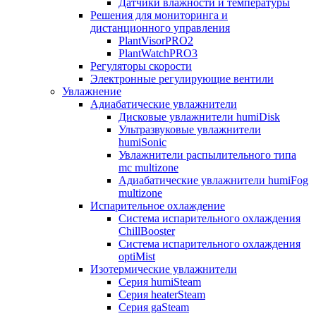
Датчики влажности и температуры
Решения для мониторинга и
дистанционного управления
PlantVisorPRO2
PlantWatchPRO3
Регуляторы скорости
Электронные регулирующие вентили
Увлажнение
Адиабатические увлажнители
Дисковые увлажнители humiDisk
Ультразвуковые увлажнители
humiSonic
Увлажнители распылительного типа
mc multizone
Адиабатические увлажнители humiFog
multizone
Испарительное охлаждение
Система испарительного охлаждения
ChillBooster
Система испарительного охлаждения
optiMist
Изотермические увлажнители
Серия humiSteam
Серия heaterSteam
Серия gaSteam