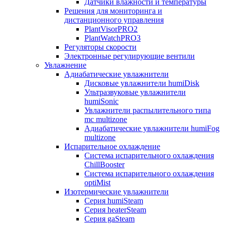
Датчики влажности и температуры
Решения для мониторинга и
дистанционного управления
PlantVisorPRO2
PlantWatchPRO3
Регуляторы скорости
Электронные регулирующие вентили
Увлажнение
Адиабатические увлажнители
Дисковые увлажнители humiDisk
Ультразвуковые увлажнители
humiSonic
Увлажнители распылительного типа
mc multizone
Адиабатические увлажнители humiFog
multizone
Испарительное охлаждение
Система испарительного охлаждения
ChillBooster
Система испарительного охлаждения
optiMist
Изотермические увлажнители
Серия humiSteam
Серия heaterSteam
Серия gaSteam