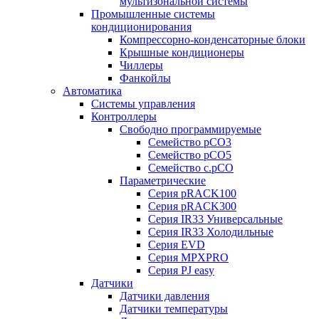
мультизональной системы
Промышленные системы
кондиционирования
Компрессорно-конденсаторные блоки
Крышные кондиционеры
Чиллеры
Фанкойлы
Автоматика
Системы управления
Контроллеры
Свободно программируемые
Семейство pCO3
Семейство pCO5
Семейство c.pCO
Параметрические
Серия pRACK100
Серия pRACK300
Серия IR33 Универсальные
Серия IR33 Холодильные
Серия EVD
Серия MPXPRO
Серия PJ easy
Датчики
Датчики давления
Датчики температуры