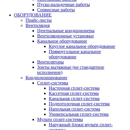
Пуско-наладочные работы
Сервисные работы
ОБОРУДОВАНИЕ
Прайс-листы
Вентиляция
Центральные кондиционеры
Вентиляционные установки
Канальное оборудование
Круглое канальное оборудование
Прямоугольное канальное
оборудование
Вентиляторы
Зонты вытяжные (не стандартное
исполнение)
Кондиционирование
Сплит-системы
Настенная сплит-система
Кассетная сплит-система
Канальная сплит-система
Подпотолочная сплит-система
Напольная сплит-система
Универсальная сплит-система
Мульти сплит-системы
Наружный блоки мульти сплит-
системы