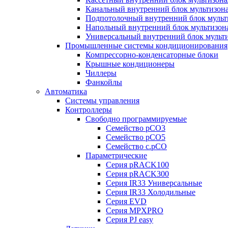
Канальный внутренний блок мультизон
Подпотолочный внутренний блок мульт
Напольный внутренний блок мультизон
Универсальный внутренний блок мульт
Промышленные системы кондиционирования
Компрессорно-конденсаторные блоки
Крышные кондиционеры
Чиллеры
Фанкойлы
Автоматика
Системы управления
Контроллеры
Свободно программируемые
Семейство pCO3
Семейство pCO5
Семейство c.pCO
Параметрические
Серия pRACK100
Серия pRACK300
Серия IR33 Универсальные
Серия IR33 Холодильные
Серия EVD
Серия MPXPRO
Серия PJ easy