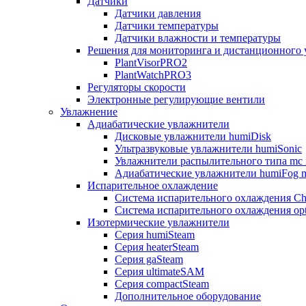
Датчики
Датчики давления
Датчики температуры
Датчики влажности и температуры
Решения для мониторинга и дистанционного 
PlantVisorPRO2
PlantWatchPRO3
Регуляторы скорости
Электронные регулирующие вентили
Увлажнение
Адиабатические увлажнители
Дисковые увлажнители humiDisk
Ультразвуковые увлажнители humiSonic
Увлажнители распылительного типа mc 
Адиабатические увлажнители humiFog m
Испарительное охлаждение
Система испарительного охлаждения Chi
Система испарительного охлаждения opt
Изотермические увлажнители
Серия humiSteam
Серия heaterSteam
Серия gaSteam
Серия ultimateSAM
Серия compactSteam
Дополнительное оборудование