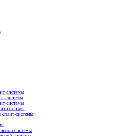
)
лит-системы
ит-системы
лит-системы
лит-системы
и сплит-системы
мы
альной системы
альной системы