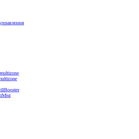
управления
multizone
ultizone
llBooster
iMist