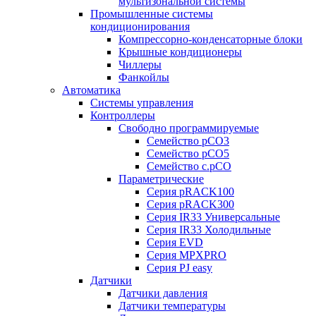
мультизональной системы
Промышленные системы
кондиционирования
Компрессорно-конденсаторные блоки
Крышные кондиционеры
Чиллеры
Фанкойлы
Автоматика
Системы управления
Контроллеры
Свободно программируемые
Семейство pCO3
Семейство pCO5
Семейство c.pCO
Параметрические
Серия pRACK100
Серия pRACK300
Серия IR33 Универсальные
Серия IR33 Холодильные
Серия EVD
Серия MPXPRO
Серия PJ easy
Датчики
Датчики давления
Датчики температуры