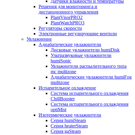
Датчики влажности и температуры
Решения для мониторинга и
дистанционного управления
PlantVisorPRO2
PlantWatchPRO3
Регуляторы скорости
Электронные регулирующие вентили
Увлажнение
Адиабатические увлажнители
Дисковые увлажнители humiDisk
Ультразвуковые увлажнители
humiSonic
Увлажнители распылительного типа
mc multizone
Адиабатические увлажнители humiFog
multizone
Испарительное охлаждение
Система испарительного охлаждения
ChillBooster
Система испарительного охлаждения
optiMist
Изотермические увлажнители
Серия humiSteam
Серия heaterSteam
Серия gaSteam