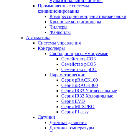
мультизональной системы
Промышленные системы
кондиционирования
Компрессорно-конденсаторные блоки
Крышные кондиционеры
Чиллеры
Фанкойлы
Автоматика
Системы управления
Контроллеры
Свободно программируемые
Семейство pCO3
Семейство pCO5
Семейство c.pCO
Параметрические
Серия pRACK100
Серия pRACK300
Серия IR33 Универсальные
Серия IR33 Холодильные
Серия EVD
Серия MPXPRO
Серия PJ easy
Датчики
Датчики давления
Датчики температуры