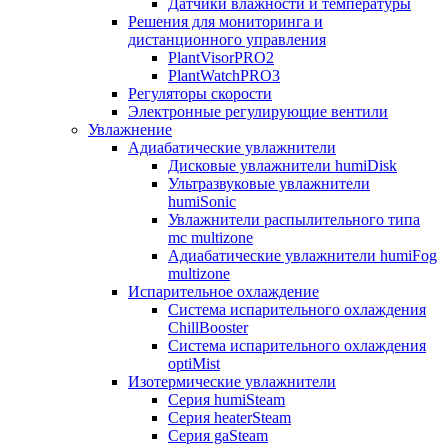
Датчики влажности и температуры
Решения для мониторинга и
дистанционного управления
PlantVisorPRO2
PlantWatchPRO3
Регуляторы скорости
Электронные регулирующие вентили
Увлажнение
Адиабатические увлажнители
Дисковые увлажнители humiDisk
Ультразвуковые увлажнители
humiSonic
Увлажнители распылительного типа
mc multizone
Адиабатические увлажнители humiFog
multizone
Испарительное охлаждение
Система испарительного охлаждения
ChillBooster
Система испарительного охлаждения
optiMist
Изотермические увлажнители
Серия humiSteam
Серия heaterSteam
Серия gaSteam