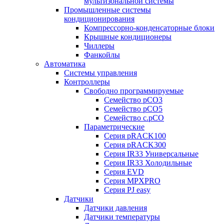
мультизональной системы
Промышленные системы
кондиционирования
Компрессорно-конденсаторные блоки
Крышные кондиционеры
Чиллеры
Фанкойлы
Автоматика
Системы управления
Контроллеры
Свободно программируемые
Семейство pCO3
Семейство pCO5
Семейство c.pCO
Параметрические
Серия pRACK100
Серия pRACK300
Серия IR33 Универсальные
Серия IR33 Холодильные
Серия EVD
Серия MPXPRO
Серия PJ easy
Датчики
Датчики давления
Датчики температуры