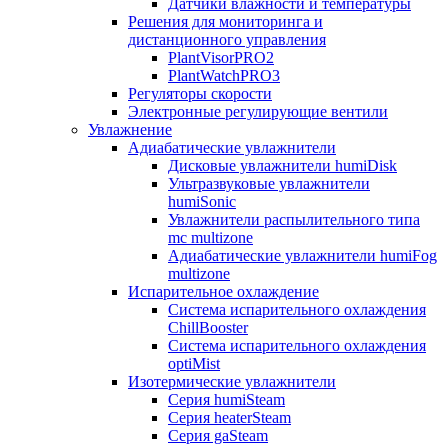
Датчики влажности и температуры
Решения для мониторинга и
дистанционного управления
PlantVisorPRO2
PlantWatchPRO3
Регуляторы скорости
Электронные регулирующие вентили
Увлажнение
Адиабатические увлажнители
Дисковые увлажнители humiDisk
Ультразвуковые увлажнители
humiSonic
Увлажнители распылительного типа
mc multizone
Адиабатические увлажнители humiFog
multizone
Испарительное охлаждение
Система испарительного охлаждения
ChillBooster
Система испарительного охлаждения
optiMist
Изотермические увлажнители
Серия humiSteam
Серия heaterSteam
Серия gaSteam