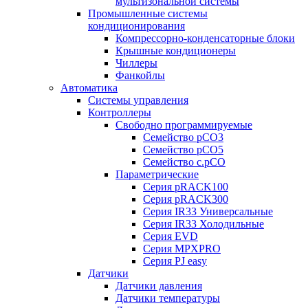
мультизональной системы
Промышленные системы
кондиционирования
Компрессорно-конденсаторные блоки
Крышные кондиционеры
Чиллеры
Фанкойлы
Автоматика
Системы управления
Контроллеры
Свободно программируемые
Семейство pCO3
Семейство pCO5
Семейство c.pCO
Параметрические
Серия pRACK100
Серия pRACK300
Серия IR33 Универсальные
Серия IR33 Холодильные
Серия EVD
Серия MPXPRO
Серия PJ easy
Датчики
Датчики давления
Датчики температуры