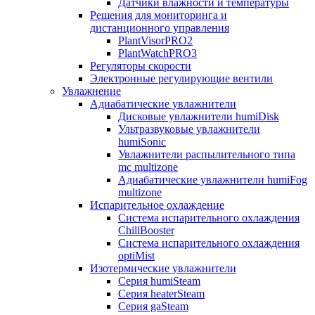
Датчики влажности и температуры
Решения для мониторинга и
дистанционного управления
PlantVisorPRO2
PlantWatchPRO3
Регуляторы скорости
Электронные регулирующие вентили
Увлажнение
Адиабатические увлажнители
Дисковые увлажнители humiDisk
Ультразвуковые увлажнители
humiSonic
Увлажнители распылительного типа
mc multizone
Адиабатические увлажнители humiFog
multizone
Испарительное охлаждение
Система испарительного охлаждения
ChillBooster
Система испарительного охлаждения
optiMist
Изотермические увлажнители
Серия humiSteam
Серия heaterSteam
Серия gaSteam