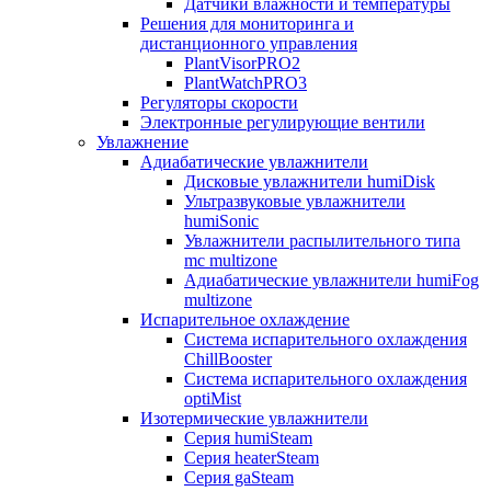
Датчики влажности и температуры
Решения для мониторинга и
дистанционного управления
PlantVisorPRO2
PlantWatchPRO3
Регуляторы скорости
Электронные регулирующие вентили
Увлажнение
Адиабатические увлажнители
Дисковые увлажнители humiDisk
Ультразвуковые увлажнители
humiSonic
Увлажнители распылительного типа
mc multizone
Адиабатические увлажнители humiFog
multizone
Испарительное охлаждение
Система испарительного охлаждения
ChillBooster
Система испарительного охлаждения
optiMist
Изотермические увлажнители
Серия humiSteam
Серия heaterSteam
Серия gaSteam