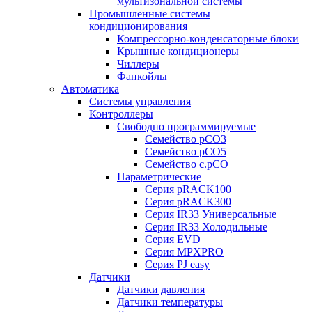
мультизональной системы
Промышленные системы
кондиционирования
Компрессорно-конденсаторные блоки
Крышные кондиционеры
Чиллеры
Фанкойлы
Автоматика
Системы управления
Контроллеры
Свободно программируемые
Семейство pCO3
Семейство pCO5
Семейство c.pCO
Параметрические
Серия pRACK100
Серия pRACK300
Серия IR33 Универсальные
Серия IR33 Холодильные
Серия EVD
Серия MPXPRO
Серия PJ easy
Датчики
Датчики давления
Датчики температуры