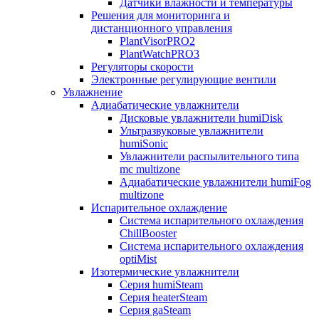
Датчики влажности и температуры
Решения для мониторинга и
дистанционного управления
PlantVisorPRO2
PlantWatchPRO3
Регуляторы скорости
Электронные регулирующие вентили
Увлажнение
Адиабатические увлажнители
Дисковые увлажнители humiDisk
Ультразвуковые увлажнители
humiSonic
Увлажнители распылительного типа
mc multizone
Адиабатические увлажнители humiFog
multizone
Испарительное охлаждение
Система испарительного охлаждения
ChillBooster
Система испарительного охлаждения
optiMist
Изотермические увлажнители
Серия humiSteam
Серия heaterSteam
Серия gaSteam