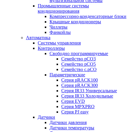
мультизональной системы
Промышленные системы
кондиционирования
Компрессорно-конденсаторные блоки
Крышные кондиционеры
Чиллеры
Фанкойлы
Автоматика
Системы управления
Контроллеры
Свободно программируемые
Семейство pCO3
Семейство pCO5
Семейство c.pCO
Параметрические
Серия pRACK100
Серия pRACK300
Серия IR33 Универсальные
Серия IR33 Холодильные
Серия EVD
Серия MPXPRO
Серия PJ easy
Датчики
Датчики давления
Датчики температуры