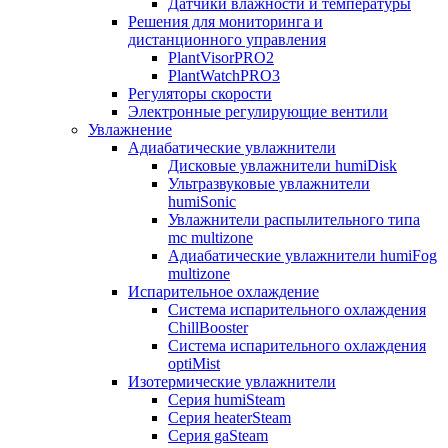
Датчики влажности и температуры
Решения для мониторинга и
дистанционного управления
PlantVisorPRO2
PlantWatchPRO3
Регуляторы скорости
Электронные регулирующие вентили
Увлажнение
Адиабатические увлажнители
Дисковые увлажнители humiDisk
Ультразвуковые увлажнители
humiSonic
Увлажнители распылительного типа
mc multizone
Адиабатические увлажнители humiFog
multizone
Испарительное охлаждение
Система испарительного охлаждения
ChillBooster
Система испарительного охлаждения
optiMist
Изотермические увлажнители
Серия humiSteam
Серия heaterSteam
Серия gaSteam