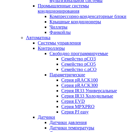
мультизональной системы
Промышленные системы
кондиционирования
Компрессорно-конденсаторные блоки
Крышные кондиционеры
Чиллеры
Фанкойлы
Автоматика
Системы управления
Контроллеры
Свободно программируемые
Семейство pCO3
Семейство pCO5
Семейство c.pCO
Параметрические
Серия pRACK100
Серия pRACK300
Серия IR33 Универсальные
Серия IR33 Холодильные
Серия EVD
Серия MPXPRO
Серия PJ easy
Датчики
Датчики давления
Датчики температуры