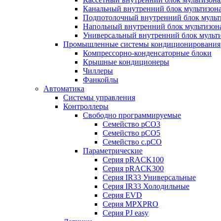
Канальный внутренний блок мультизон
Подпотолочный внутренний блок мульт
Напольный внутренний блок мультизон
Универсальный внутренний блок мульт
Промышленные системы кондиционирования
Компрессорно-конденсаторные блоки
Крышные кондиционеры
Чиллеры
Фанкойлы
Автоматика
Системы управления
Контроллеры
Свободно программируемые
Семейство pCO3
Семейство pCO5
Семейство c.pCO
Параметрические
Серия pRACK100
Серия pRACK300
Серия IR33 Универсальные
Серия IR33 Холодильные
Серия EVD
Серия MPXPRO
Серия PJ easy