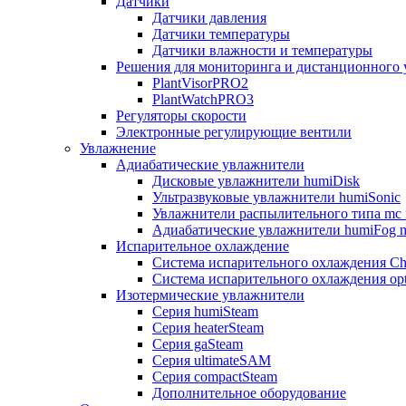
Датчики
Датчики давления
Датчики температуры
Датчики влажности и температуры
Решения для мониторинга и дистанционного 
PlantVisorPRO2
PlantWatchPRO3
Регуляторы скорости
Электронные регулирующие вентили
Увлажнение
Адиабатические увлажнители
Дисковые увлажнители humiDisk
Ультразвуковые увлажнители humiSonic
Увлажнители распылительного типа mc 
Адиабатические увлажнители humiFog m
Испарительное охлаждение
Система испарительного охлаждения Chi
Система испарительного охлаждения opt
Изотермические увлажнители
Серия humiSteam
Серия heaterSteam
Серия gaSteam
Серия ultimateSAM
Серия compactSteam
Дополнительное оборудование