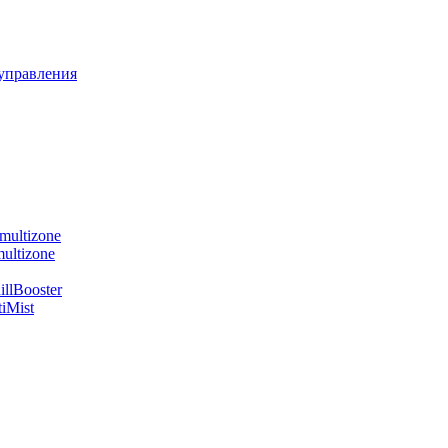
управления
multizone
ultizone
llBooster
iMist