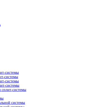
)
лит-системы
ит-системы
лит-системы
лит-системы
и сплит-системы
мы
альной системы
альной системы